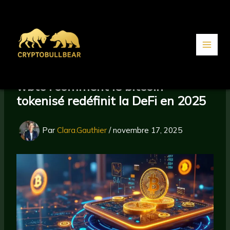
Aller
au
contenu
wbtc : comment le bitcoin
tokenisé redéfinit la DeFi en 2025
Par
Clara.Gauthier
/
novembre 17, 2025