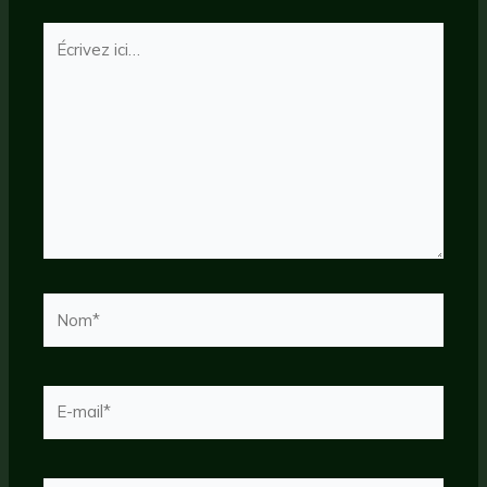
Écrivez
ici…
Nom*
E-
mail*