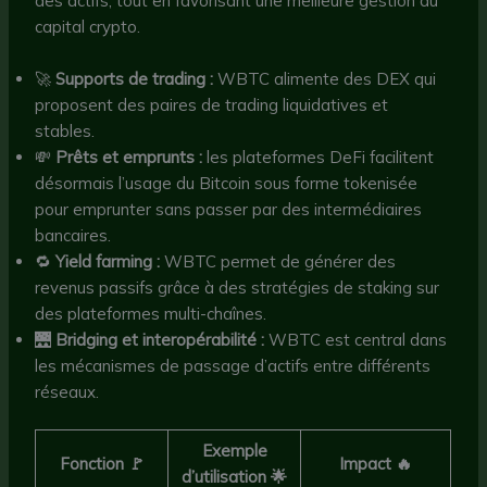
des actifs, tout en favorisant une meilleure gestion du
capital crypto.
🚀
Supports de trading :
WBTC alimente des DEX qui
proposent des paires de trading liquidatives et
stables.
💸
Prêts et emprunts :
les plateformes DeFi facilitent
désormais l’usage du Bitcoin sous forme tokenisée
pour emprunter sans passer par des intermédiaires
bancaires.
🔁
Yield farming :
WBTC permet de générer des
revenus passifs grâce à des stratégies de staking sur
des plateformes multi-chaînes.
🌉
Bridging et interopérabilité :
WBTC est central dans
les mécanismes de passage d’actifs entre différents
réseaux.
Exemple
Fonction 🚩
Impact 🔥
d’utilisation 🌟