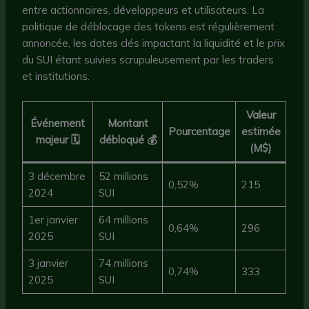
entre actionnaires, développeurs et utilisateurs. La
politique de déblocage des tokens est régulièrement
annoncée, les dates clés impactant la liquidité et le prix
du SUI étant suivies scrupuleusement par les traders
et institutions.
Valeur
Événement
Montant
Pourcentage
estimée
majeur 🗓️
débloqué 💰
(M$)
3 décembre
52 millions
0,52%
215
2024
SUI
1er janvier
64 millions
0,64%
296
2025
SUI
3 janvier
74 millions
0,74%
333
2025
SUI