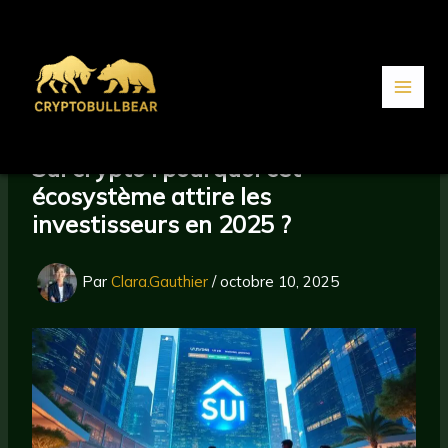
Aller
au
contenu
Sui crypto : pourquoi cet
écosystème attire les
investisseurs en 2025 ?
Par
Clara.Gauthier
/
octobre 10, 2025