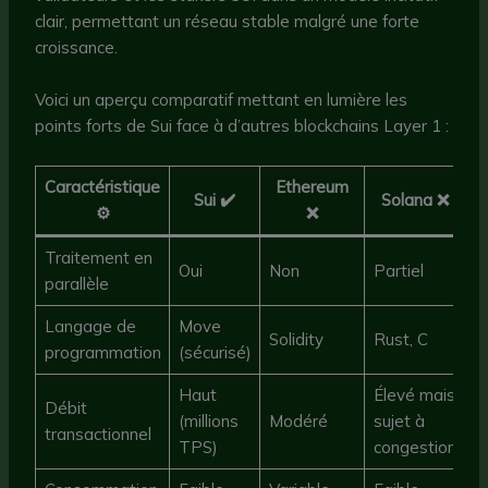
clair, permettant un réseau stable malgré une forte
croissance.
Voici un aperçu comparatif mettant en lumière les
points forts de Sui face à d’autres blockchains Layer 1 :
Caractéristique
Ethereum
Sui ✔️
Solana ❌
⚙️
❌
Traitement en
Oui
Non
Partiel
parallèle
Langage de
Move
Solidity
Rust, C
programmation
(sécurisé)
Haut
Élevé mais
Débit
(millions
Modéré
sujet à
transactionnel
TPS)
congestion