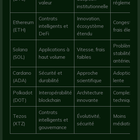
valeur
réglementai
institutionnelle
Contrats
Innovation,
Ethereum
Congestion,
intelligents et
écosystème
(ETH)
frais élevés
DeFi
étendu
Problèmes 
Solana
Applications à
Vitesse, frais
stabilité
(SOL)
haut volume
faibles
antérieurs
Cardano
Sécurité et
Approche
Adoption pl
(ADA)
durabilité
scientifique
lente
Polkadot
Interopérabilité
Architecture
Complexité
(DOT)
blockchain
innovante
technique
Contrats
Tezos
Évolutivité,
Moins
intelligents et
(XTZ)
sécurité
médiatisé
gouvernance