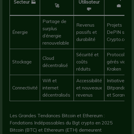
Secteur 🏭
Utilisateur
🚀
💼
💸
Partage de
Revenus
Projets
surplus
Énergie
passifs et
DePIN sur
d’énergie
durabilité
Crypto.com
renouvelable
Sécurité et
Protocoles
Cloud
Stockage
coûts
gérés via
décentralisé
réduits
Kraken
Wifi et
Accessibilité
Initiatives
Connectivité
internet
et nouveaux
Bitpanda
décentralisés
revenus
et Sorare
Les Grandes Tendances Bitcoin et Ethereum :
Fondations Indépassables du Bgt crypto en 2025
Bitcoin (BTC) et Ethereum (ETH) demeurent