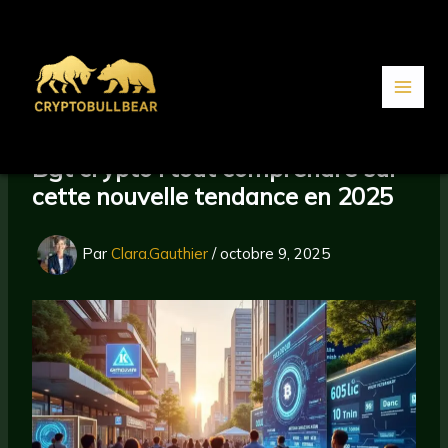
Aller
au
contenu
Bgt crypto : tout comprendre sur
cette nouvelle tendance en 2025
Par
Clara.Gauthier
/
octobre 9, 2025