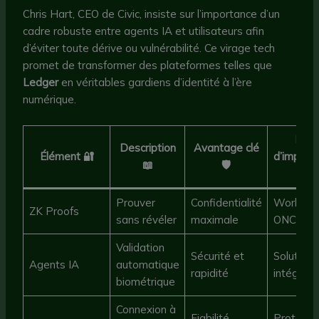
Chris Hart, CEO de Civic, insiste sur l’importance d’un
cadre robuste entre agents IA et utilisateurs afin
d’éviter toute dérive ou vulnérabilité. Ce virage tech
promet de transformer des plateformes telles que
Ledger
en véritables gardiens d’identité à l’ère
numérique.
Exem
Description
Avantage clé
Élément 🔐
d’implém
📖
🛡️

Prouver
Confidentialité
Worldcoi
ZK Proofs
sans révéler
maximale
ONCHAI
Validation
Sécurité et
Solution
Agents IA
automatique
rapidité
intégrée
biométrique
Connexion à
Fiabilité
Protocole