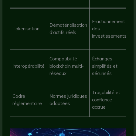
Im
Fractionnement
Fr
Dématérialisation
Tokenisation
des
su
d’actifs réels
investissements
p
B
In
Compatibilité
Échanges
L
Interopérabilité
blockchain multi-
simplifiés et
Ax
réseaux
sécurisés
N
In
Traçabilité et
Cadre
Normes juridiques
d
confiance
réglementaire
adaptées
P
accrue
e