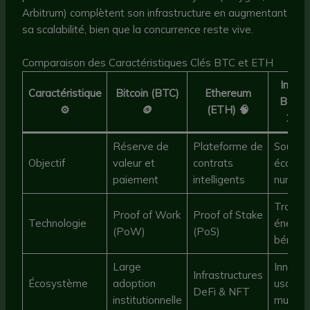
Arbitrum) complètent son infrastructure en augmentant
sa scalabilité, bien que la concurrence reste vive.
Comparaison des Caractéristiques Clés BTC et ETH
Impac
Caractéristique
Bitcoin (BTC)
Ethereum
Bgt c
⚙️
🪙
(ETH) 🧠
2025
Réserve de
Plateforme de
Soutien
Objectif
valeur et
contrats
économ
paiement
intelligents
numéri
Transit
Proof of Work
Proof of Stake
Technologie
énergé
(PoW)
(PoS)
bénéfi
Large
Innovat
Infrastructures
Écosystème
adoption
usage
DeFi & NFT
institutionnelle
multipl