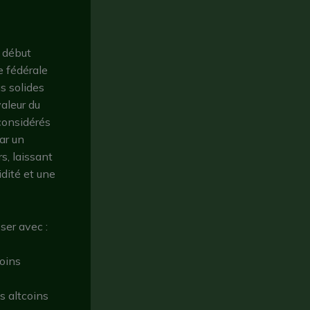
 début
e fédérale
s solides
valeur du
considérés
ar un
s, laissant
dité et une
ser avec :
oins
s altcoins