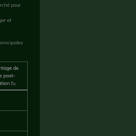
arché pour
er et
principales
ntage de
e post-
ation 📉