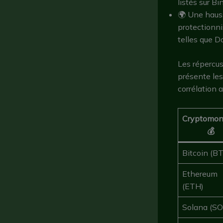
listés sur B
🌍 Une haus
protectionni
telles que D
Les répercus
présente les
corrélation a
Cryptomon
💰
Bitcoin (B
Ethereum
(ETH)
Solana (SO