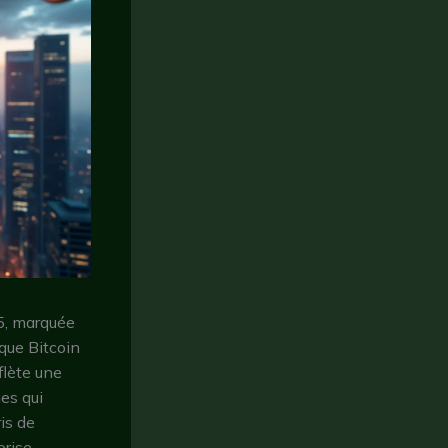
5, marquée
 que Bitcoin
flète une
es qui
is de
prise