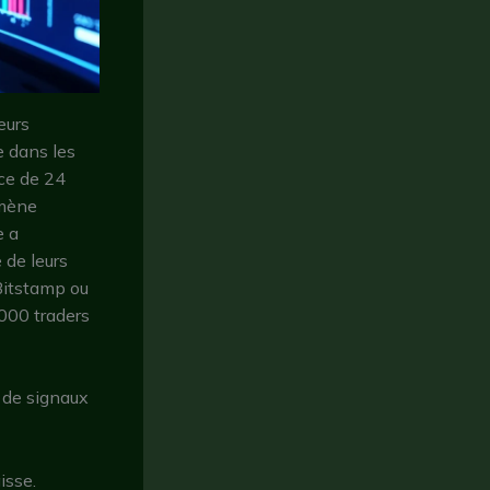
eurs
e dans les
ace de 24
omène
e a
 de leurs
Bitstamp ou
000 traders
 de signaux
isse.