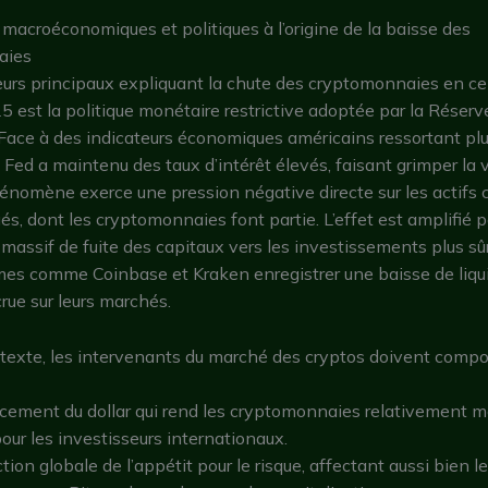
 macroéconomiques et politiques à l’origine de la baisse des
aies
urs principaux expliquant la chute des cryptomonnaies en ce
 est la politique monétaire restrictive adoptée par la Réserv
Face à des indicateurs économiques américains ressortant plu
a Fed a maintenu des taux d’intérêt élevés, faisant grimper la 
hénomène exerce une pression négative directe sur les actifs 
s, dont les cryptomonnaies font partie. L’effet est amplifié p
ssif de fuite des capitaux vers les investissements plus sûr
mes comme Coinbase et Kraken enregistrer une baisse de liqui
crue sur leurs marchés.
texte, les intervenants du marché des cryptos doivent compo
rcement du dollar qui rend les cryptomonnaies relativement m
pour les investisseurs internationaux.
ion globale de l’appétit pour le risque, affectant aussi bien le