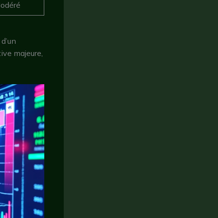
odéré
 d’un
ive majeure,