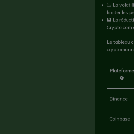
📉 La volati
limiter les p
🏦 La réduc
Crypto.com a
Le tableau c
cryptomonna
Plateforme
🔄
Binance
Coinbase