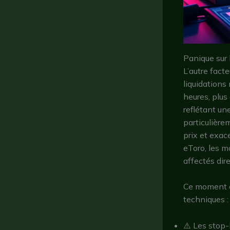
Panique sur 
L’autre fact
liquidations
heures, plus
reflétant un
particulière
prix et exac
eToro, les m
affectés dir
Ce moment c
techniques :
⚠️ Les stop-