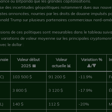
inance ou Bitpanda que les grandes capitalisations.
se des incertitudes géopolitiques notamment dues aux nouve
stes annoncées, nourries par les droits de douane impulsés pa
onald Trump sur plusieurs partenaires commerciaux nord-amér
sions de ces politiques sont mesurables dans le tableau suiva
 variations de valeur moyenne sur les principales cryptomonna
vec le dollar :
naie
Valeur début
Valeur
Variation %
I
2025 📅
actuelle 📊
🔺/🔻
TC)
103 500 $
91 200 $
-11.9%
F
3 800 $
3 120 $
-17.9%
É
L)
140 $
112 $
-20%
M