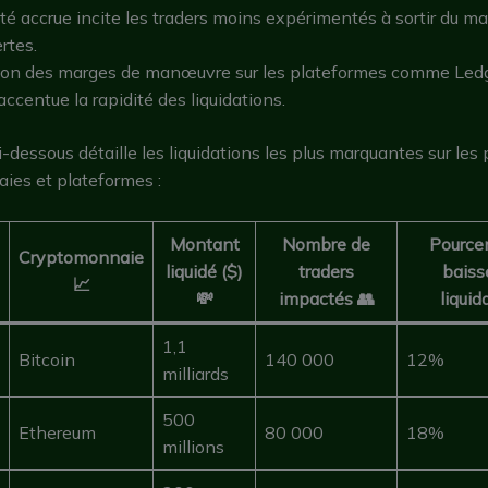
lité accrue incite les traders moins expérimentés à sortir du m
ertes.
tion des marges de manœuvre sur les plateformes comme Ledg
ccentue la rapidité des liquidations.
i-dessous détaille les liquidations les plus marquantes sur les 
ies et plateformes :
Montant
Nombre de
Pource
Cryptomonnaie
liquidé ($)
traders
baiss
📈
💸
impactés 👥
liquid
1,1
Bitcoin
140 000
12%
milliards
500
Ethereum
80 000
18%
millions