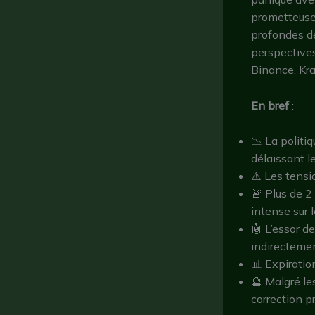
prometteuse 
profondes de
perspectives
Binance, Kra
En bref
:
📉 La politi
délaissant l
⚠️ Les tensi
🚨 Plus de 2
intense sur 
🤖 L’essor d
indirectemen
📊 Expiratio
🔮 Malgré le
correction pr