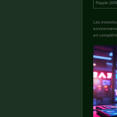
Ripple (XR
Les investis
environnemen
en complémen