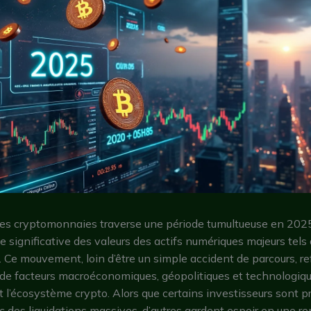
es cryptomonnaies traverse une période tumultueuse en 202
e significative des valeurs des actifs numériques majeurs tels
 Ce mouvement, loin d’être un simple accident de parcours, re
de facteurs macroéconomiques, géopolitiques et technologiqu
t l’écosystème crypto. Alors que certains investisseurs sont pr
 des liquidations massives, d’autres gardent espoir en une re