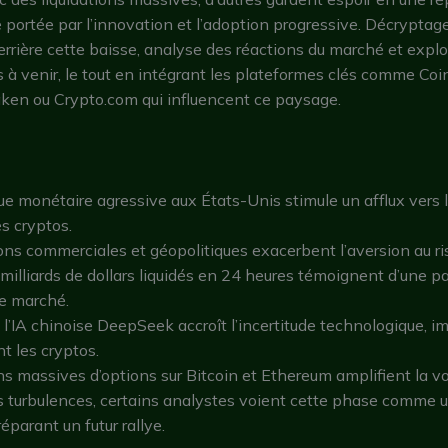
portée par l’innovation et l’adoption progressive. Décryptag
rrière cette baisse, analyse des réactions du marché et explo
 à venir, le tout en intégrant les plateformes clés comme Coi
ken ou Crypto.com qui influencent ce paysage.
que monétaire agressive aux États-Unis stimule un afflux vers le
es cryptos.
ons commerciales et géopolitiques exacerbent l’aversion au ri
 milliards de dollars liquidés en 24 heures témoignent d’une p
le marché.
e l’IA chinoise DeepSeek accroît l’incertitude technologique, 
t les cryptos.
ns massives d’options sur Bitcoin et Ethereum amplifient la vol
s turbulences, certains analystes voient cette phase comme 
éparant un futur rallye.