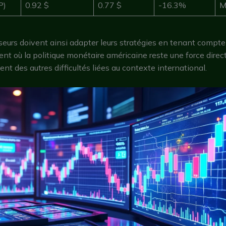
P)
0.92 $
0.77 $
-16.3%
M
seurs doivent ainsi adapter leurs stratégies en tenant compte
t où la politique monétaire américaine reste une force direct
t des autres difficultés liées au contexte international.