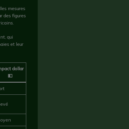
lles mesures
r des figures
icains.
nt, qui
ies et leur
mpact dollar
💵
ort
levé
oyen