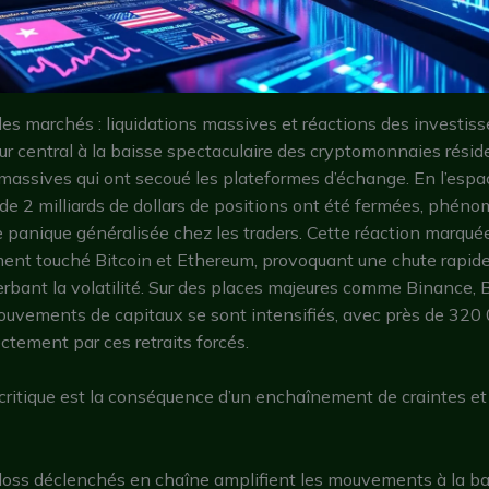
les marchés : liquidations massives et réactions des investiss
eur central à la baisse spectaculaire des cryptomonnaies résid
 massives qui ont secoué les plateformes d’échange. En l’esp
 de 2 milliards de dollars de positions ont été fermées, phén
e panique généralisée chez les traders. Cette réaction marqué
ment touché Bitcoin et Ethereum, provoquant une chute rapide
erbant la volatilité. Sur des places majeures comme Binance, 
ouvements de capitaux se sont intensifiés, avec près de 320 
ectement par ces retraits forcés.
ritique est la conséquence d’un enchaînement de craintes et
loss déclenchés en chaîne amplifient les mouvements à la ba