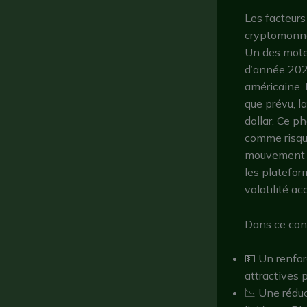
Les facteurs
cryptomonn
Un des mote
d’année 2025
américaine. 
que prévu, l
dollar. Ce p
comme risqué
mouvement ma
les platefor
volatilité ac
Dans ce con
💵 Un renfo
attractives 
📉 Une réduct