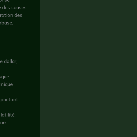
e des causes
ration des
nbase,
 dollar,
sque.
anique
impactant
atilité.
une