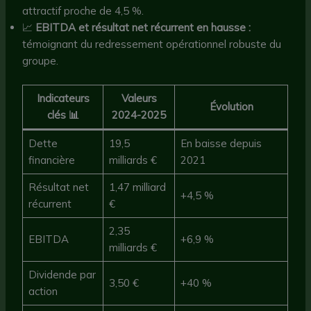
attractif proche de 4,5 %.
📈
EBITDA et résultat net récurrent en hausse :
témoignant du redressement opérationnel robuste du
groupe.
Indicateurs
Valeurs
Évolution
clés 📊
2024-2025
Dette
19,5
En baisse depuis
financière
milliards €
2021
Résultat net
1,47 milliard
+4,5 %
récurrent
€
2,35
EBITDA
+6,9 %
milliards €
Dividende par
3,50 €
+40 %
action