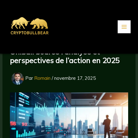
Aller
au
contenu
Unibail bourse : analyse et
perspectives de l’action en 2025
Par
Romain
/
novembre 17, 2025