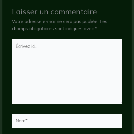
Laisser un commentaire
Votre adresse e-mail ne sera pas publiée.
Les
champs obligatoires sont indiqués avec
*
Écrivez
ici…
Nom*