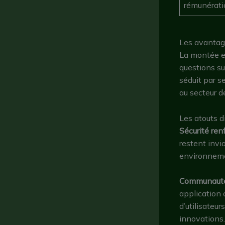
rémunérati
Les avantag
La montée en
questions su
séduit par s
au secteur 
Les atouts d
Sécurité ren
restent invi
environneme
Communaut
application
d’utilisateu
innovations.