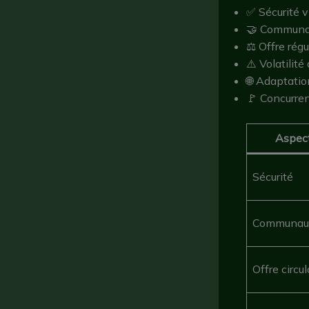
✅ Sécurité 
🤝 Communau
⚖️ Offre rég
⚠️ Volatilité
🌐 Adaptatio
🚩 Concurre
Aspec
Sécurité
Communau
Offre circu