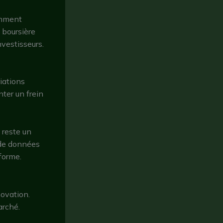
amment
n boursière
nvestisseurs.
iations
nter un frein
 reste un
e de données
forme.
ovation.
arché.