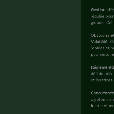
Gestion effic
régulée pour 
globale. Cet 
Obstacles et
Volatilité
: C
rapides et p
pour certain
Réglementat
défi de tail
et les taxes
Concurrence
cryptomonna
Inertie et m