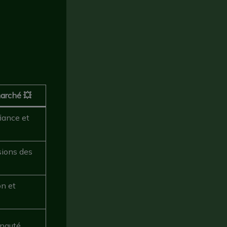
marché 💥
iance et
sions des
on et
unauté