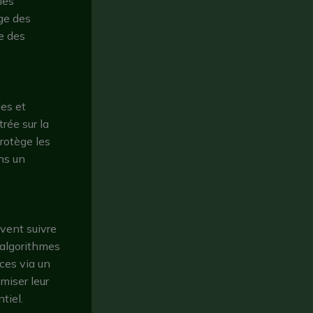
ies
age des
e des
des et
rée sur la
protège les
ans un
vent suivre
d’algorithmes
nces via un
miser leur
tiel.