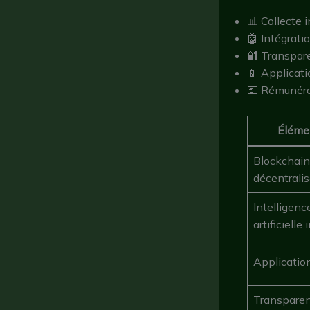
📊 Collecte 
🤖 Intégrati
🔐 Transpar
📱 Applicatio
💶 Rémunérat
Éléme
Blockchain
décentrali
Intelligenc
artificielle
Applicatio
Transparen