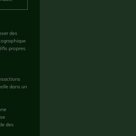
oser des
ptographique
éfis propres
ansactions
ielle dans un
une
ase
ide des