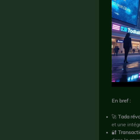
En bref :
🚀
Tada révo
et une intégr
🔐
Transacti
dans la cryp