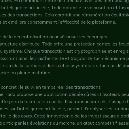
fiables. En combinant cette architecture avec des méthodolog
intelligence artificielle, Tada optimise la valorisation et l’us
es des transactions. Cela garantit une rémunération équitabl
s et améliore constamment l’efficacité de la plateforme.
 de la décentralisation pour sécuriser les échanges
structure distribuée, Tada offre une protection contre les frau
du système. Chaque transaction est cryptographiée et enregist
assurant ainsi leur authenticité et traçabilité. Ce mécanisme 
 et stimule la confiance dans cet écosystème, un facteur clé d
cier en pleine mutation.
oncret : le suivi en temps réel des transactions
e Tada propose une application dédiée où les utilisateurs peu
l le prix du token ainsi que les flux transactionnels. L’usage 
asés sur l’intelligence artificielle, permet d’analyser les tenda
taillé des cours. Cette innovation aide les investisseurs à opti
 à anticiper les évolutions du marché, un atout compétitif essen