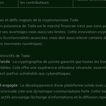
on
les contributeurs
es et défis majeurs de la cryptomonnaie Tada
 puissance de Tada sur le marché financier n’est pas sans p
r ses avantages mais aussi ses limites. Cette innovation cry
es fonctionnalités avancées, mais doit aussi relever certains d
des monnaies numériques.
istinctifs de Tada
forcée
: La cryptographie de pointe garantit que toutes les tr
olables. Cela offre une expérience utilisateur sécurisée, essent
nt parfois vulnérable aux cyberattaques.
é engagée
: Le développement d’une plateforme solide avec 
 conviviale crée une dynamique communautaire forte. Cette b
rs actifs encourage l’échange d’informations et la diffusion rap