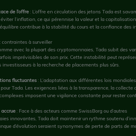
ace de l’offre
: L’offre en circulation des jetons Tada est sav
éviter l’inflation, ce qui pérennise la valeur et la capitalisatio
équilibre contribue à la stabilité du cours et la confiance des i
 contraintes à surveiller
omme avec la plupart des cryptomonnaies, Tada subit des var
arfois imprévisibles de son prix. Cette instabilité peut représe
s investisseurs à la recherche de placements plus sûrs.
ions fluctuantes
: L’adaptation aux différentes lois mondiales
le pour Tada. Les exigences liées à la transparence, la collect
 complexes imposent une vigilance constante pour rester con
 accrue
: Face à des acteurs comme SwissBorg ou d’autres
ies innovantes, Tada doit maintenir un rythme soutenu d’inn
anque d’évolution seraient synonymes de perte de parts de m