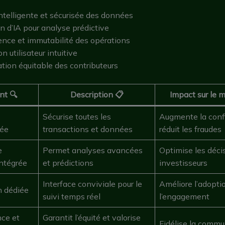
intelligente et sécurisée des données
on d’IA pour analyse prédictive
ence et immutabilité des opérations
n utilisateur intuitive
ion équitable des contributeurs
nt 🔍
Description 📋
Impact sur le 
Sécurise toutes les
Augmente la conf
sée
transactions et données
réduit les fraudes
e
Permet analyses avancées
Optimise les déci
 intégrée
et prédictions
investisseurs
Interface conviviale pour le
Améliore l’adopti
n dédiée
suivi temps réel
l’engagement
ce et
Garantit l’équité et valorise
Fidélise la comm