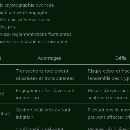
via cryptographie avancée
té active et engagée
ulée pour préserver valeur
 des prix
n aux réglementations fluctuantes
nce sur un marché en croissance
t
Avantages
Défis
Transactions totalement
Risque cyber et hac
sécurisées et transparentes
l’ensemble des cryp
Engagement fort favorisant
Besoin d’expansion
té
innovation
soutenir croissance
Gestion équilibrée évitant
Fluctuations du mar
lation
inflation
pouvant affecter pr
Conformité améliorant
Risques liés à législ