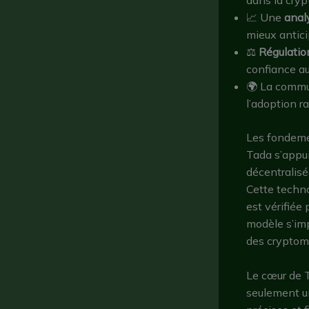
📈 Une
anal
mieux antici
⚖️
Régulation
confiance au
🌍 La commun
l’adoption 
Les fondeme
Tada s’appui
décentralisé
Cette techno
est vérifiée
modèle s’imp
des cryptom
Le cœur de 
seulement un