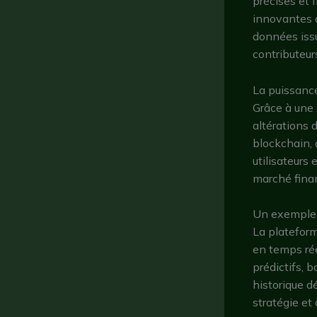
précises et 
innovantes d’
données issu
contributeur
La puissance
Grâce à une 
altérations 
blockchain, 
utilisateurs
marché finan
Un exemple c
La plateform
en temps rée
prédictifs, b
historique dé
stratégie et