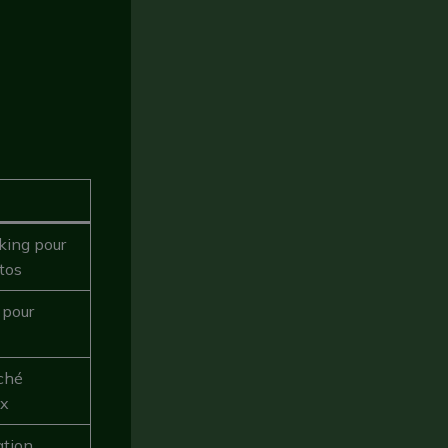
king pour
tos
 pour
ché
ix
ation