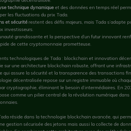
yse technique dynamique
et des données en temps réel perm
per les fluctuations du prix Tada.
s et sécurité
restent des défis majeurs, mais Tada s’adapte po
x investisseurs.
auté grandissante et la perspective d’un futur innovant ren
rapide de cette cryptomonnaie prometteuse.
nts technologiques de Tada : blockchain et innovation décen
e sur une architecture blockchain robuste, offrant une infrast
e qui assure la sécurité et la transparence des transactions fi
logie décentralisée repose sur un registre immuable où chaq
 par cryptographie, éliminant le besoin d’intermédiaires. En 20
ose comme un pilier central de la révolution numérique dans 
onnaies.
Tada réside dans la technologie blockchain avancée, qui per
e gestion sécurisée des jetons mais aussi la collecte de don