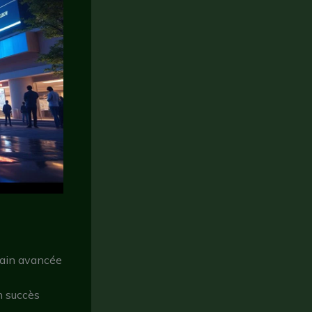
hain avancée
n succès