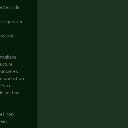
ettent de
ur garantir
forcent
tralisée
ructure
nancières.
ue opération
25, ce
le secteur
met non
nées