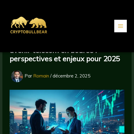
Aller
au
contenu
avenir telecom en bourse :
perspectives et enjeux pour 2025
Par
Romain
/
décembre 2, 2025