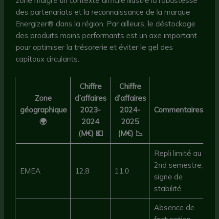
zone malgré un contexte difficile illustre la robustesse
des partenariats et la reconnaissance de la marque
Energizer® dans la région. Par ailleurs, le déstockage
des produits moins performants est un axe important
pour optimiser la trésorerie et éviter le gel des
capitaux circulants.
Chiffre
Chiffre
Zone
d’affaires
d’affaires
géographique
2023-
2024-
Commentaires
🌍
2024
2025
(M€) 💶
(M€) 📉
Repli limité au
2nd semestre,
EMEA
12,8
11,0
signe de
stabilité
Absence de