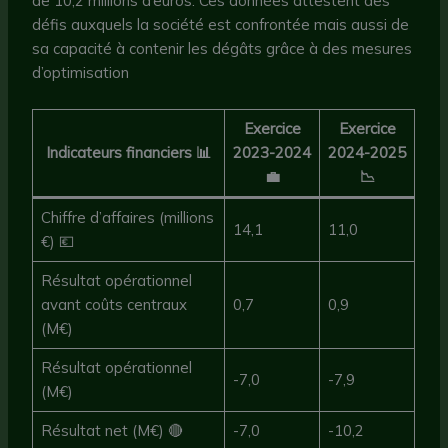
de 10,2 millions d’euros. Ces données attestent des
défis auxquels la société est confrontée mais aussi de
sa capacité à contenir les dégâts grâce à des mesures
d’optimisation
Exercice
Exercice
Indicateurs financiers 📊
2023-2024
2024-2025
💼
📉
Chiffre d’affaires (millions
14,1
11,0
€) 💶
Résultat opérationnel
avant coûts centraux
0,7
0,9
(M€)
Résultat opérationnel
-7,0
-7,9
(M€)
Résultat net (M€) 🔴
-7,0
-10,2