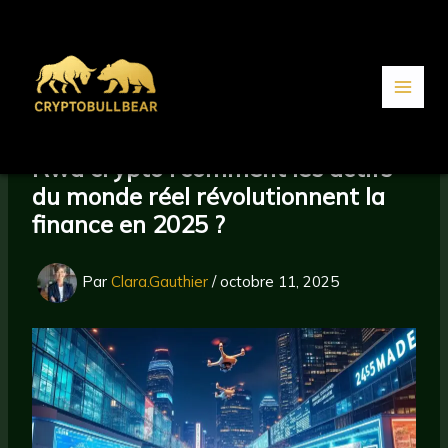
Aller
au
contenu
Rwa crypto : comment les actifs
du monde réel révolutionnent la
finance en 2025 ?
Par
Clara.Gauthier
/
octobre 11, 2025