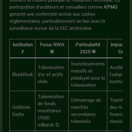
participation d’auditeurs et conseillers comme
KPMG
garantit une conformité accrue aux cadres
réglementaires, particulièrement en lien avec la
surveillance accrue de la SEC américaine.
Institution
Focus RWA
Particularité
Impact Jo
🚩
🎯
2025 🌟
DeFi 
Investissements
Tokenisation
Accélérate
massifs et
BlackRock
d’or et actifs
l’adoption
plaidoyer pour la
réels
institutionn
tokenisation
Tokenisation
Démarrage de
Transform
de fonds
Goldman
marchés
des march
monétaires
Sachs
secondaires
financiers
(7000
tokenisés
classiques
milliards $)