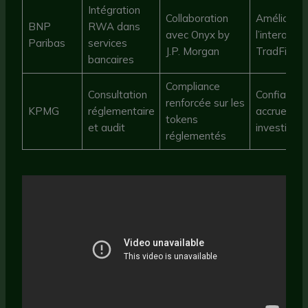
Intégration
Collaboration
Améliorati
BNP
RWA dans
avec Onyx by
l’interopéra
Paribas
services
J.P. Morgan
TradFi-DeF
bancaires
Compliance
Consultation
Confiance
renforcée sur les
KPMG
réglementaire
accrue des
tokens
et audit
investisse
réglementés