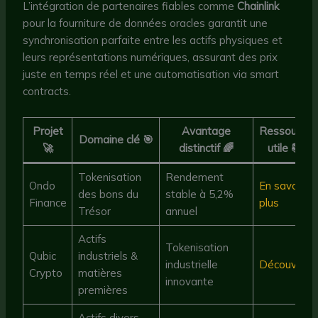
L’intégration de partenaires fiables comme
Chainlink
pour la fourniture de données oracles garantit une
synchronisation parfaite entre les actifs physiques et
leurs représentations numériques, assurant des prix
juste en temps réel et une automatisation via smart
contracts.
Projet
Avantage
Ressource
Domaine clé 🎯
🚀
distinctif 🌈
utile 📚
Tokenisation
Rendement
Ondo
En savoir
des bons du
stable à 5,2%
Finance
plus
Trésor
annuel
Actifs
Tokenisation
Qubic
industriels &
industrielle
Découvrir
Crypto
matières
innovante
premières
Actifs divers