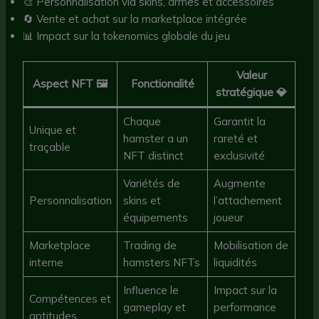
🎨 Personnalisation via skins, armes et accessoires
🔄 Vente et achat sur la marketplace intégrée
📊 Impact sur la tokenomics globale du jeu
Valeur
Aspect NFT 🖼️
Fonctionalité
stratégique 💎
Chaque
Garantit la
Unique et
hamster a un
rareté et
traçable
NFT distinct
exclusivité
Variétés de
Augmente
Personnalisation
skins et
l’attachement
équipements
joueur
Marketplace
Trading de
Mobilisation de
interne
hamsters NFTs
liquidités
Influence le
Impact sur la
Compétences et
gameplay et
performance
aptitudes