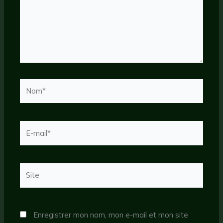
Nom*
E-
mail*
Site
Enregistrer mon nom, mon e-mail et mon site