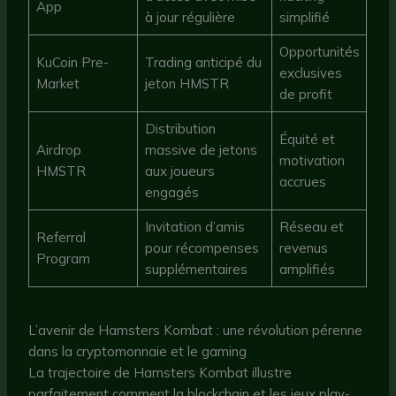
App
à jour régulière
simplifié
Opportunités
KuCoin Pre-
Trading anticipé du
exclusives
Market
jeton HMSTR
de profit
Distribution
Équité et
Airdrop
massive de jetons
motivation
HMSTR
aux joueurs
accrues
engagés
Invitation d’amis
Réseau et
Referral
pour récompenses
revenus
Program
supplémentaires
amplifiés
L’avenir de Hamsters Kombat : une révolution pérenne
dans la cryptomonnaie et le gaming
La trajectoire de Hamsters Kombat illustre
parfaitement comment la blockchain et les jeux play-