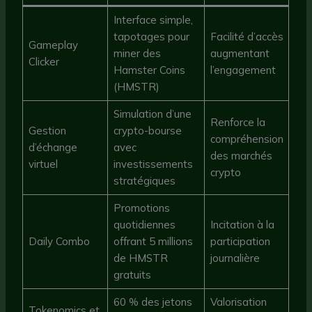
Interface simple,
tapotages pour
Facilité d’accès
Gameplay
miner des
augmentant
Clicker
Hamster Coins
l’engagement
(HMSTR)
Simulation d’une
Renforce la
Gestion
crypto-bourse
compréhension
d’échange
avec
des marchés
virtuel
investissements
crypto
stratégiques
Promotions
quotidiennes
Incitation à la
Daily Combo
offrant 5 millions
participation
de HMSTR
journalière
gratuits
60 % des jetons
Valorisation
Tokenomics et