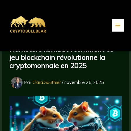
Aller
au
contenu
Hamsters kombat : comment ce
jeu blockchain révolutionne la
cryptomonnaie en 2025
Par
Clara.Gauthier
/
novembre 25, 2025