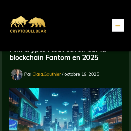
Aller
au
contenu
Ftm crypto : tout savoir sur la
blockchain Fantom en 2025
Par
Clara.Gauthier
/
octobre 19, 2025