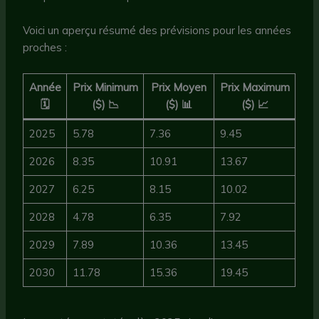
Voici un aperçu résumé des prévisions pour les années
proches :
Année
Prix Minimum
Prix Moyen
Prix Maximum
🗓️
($) 📉
($) 📊
($) 📈
2025
5.78
7.36
9.45
2026
8.35
10.91
13.67
2027
6.25
8.15
10.02
2028
4.78
6.35
7.92
2029
7.89
10.36
13.45
2030
11.78
15.36
19.45