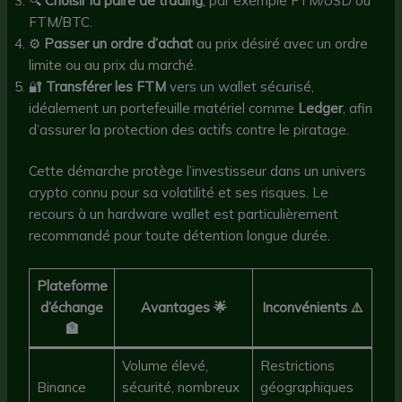
🔍
Choisir la paire de trading
, par exemple FTM/USD ou
FTM/BTC.
⚙️
Passer un ordre d’achat
au prix désiré avec un ordre
limite ou au prix du marché.
🔐
Transférer les FTM
vers un wallet sécurisé,
idéalement un portefeuille matériel comme
Ledger
, afin
d’assurer la protection des actifs contre le piratage.
Cette démarche protège l’investisseur dans un univers
crypto connu pour sa volatilité et ses risques. Le
recours à un hardware wallet est particulièrement
recommandé pour toute détention longue durée.
Plateforme
d’échange
Avantages 🌟
Inconvénients ⚠️
🏦
Volume élevé,
Restrictions
Binance
sécurité, nombreux
géographiques