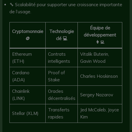
🔧 Scalabilité pour supporter une croissance importante
de l’usage.
Équipe de
Cryptomonnaie
Technologie
développement
🪙
clé 💻
👩‍💻
Ethereum
Contrats
Vitalik Buterin,
(ETH)
intelligents
Gavin Wood
Cardano
Proof of
Charles Hoskinson
(ADA)
Stake
Chainlink
Oracles
Sergey Nazarov
(LINK)
décentralisés
Transferts
Jed McCaleb, Joyce
Stellar (XLM)
rapides
Kim