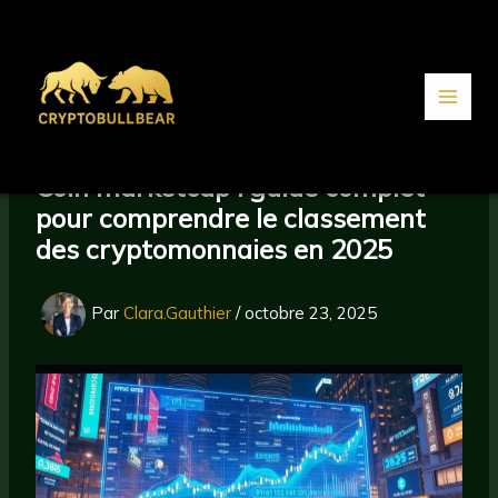
Aller
au
contenu
Coin marketcap : guide complet
pour comprendre le classement
des cryptomonnaies en 2025
Par
Clara.Gauthier
/
octobre 23, 2025