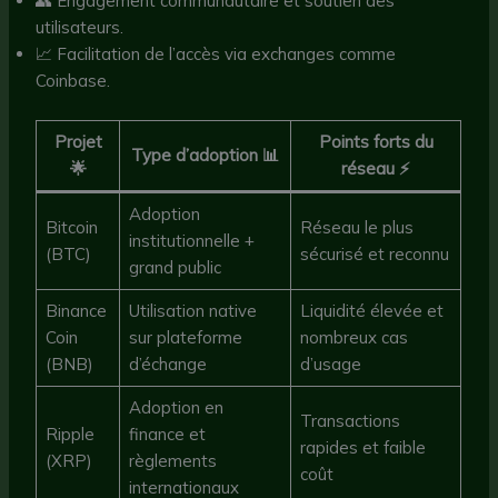
👥 Engagement communautaire et soutien des
utilisateurs.
📈 Facilitation de l’accès via exchanges comme
Coinbase.
Projet
Points forts du
Type d’adoption 📊
🌟
réseau ⚡️
Adoption
Bitcoin
Réseau le plus
institutionnelle +
(BTC)
sécurisé et reconnu
grand public
Binance
Utilisation native
Liquidité élevée et
Coin
sur plateforme
nombreux cas
(BNB)
d’échange
d’usage
Adoption en
Transactions
Ripple
finance et
rapides et faible
(XRP)
règlements
coût
internationaux