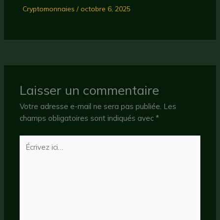
Cryptomonnaies
/
octobre 6, 2025
Laisser un commentaire
Votre adresse e-mail ne sera pas publiée.
Les
champs obligatoires sont indiqués avec
*
Écrivez
ici…