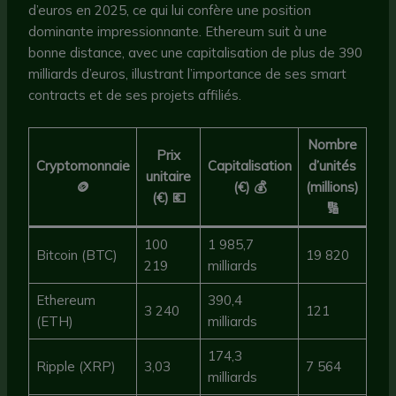
d’euros en 2025, ce qui lui confère une position
dominante impressionnante. Ethereum suit à une
bonne distance, avec une capitalisation de plus de 390
milliards d’euros, illustrant l’importance de ses smart
contracts et de ses projets affiliés.
Nombre
Prix
Cryptomonnaie
Capitalisation
d’unités
unitaire
🪙
(€) 💰
(millions)
(€) 💶
🔢
100
1 985,7
Bitcoin (BTC)
19 820
219
milliards
Ethereum
390,4
3 240
121
(ETH)
milliards
174,3
Ripple (XRP)
3,03
7 564
milliards