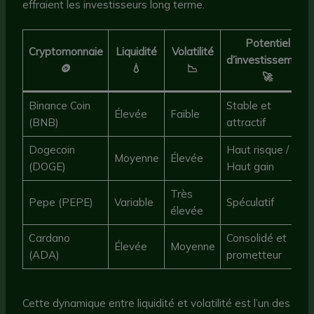
effraient les investisseurs long terme.
Potentiel
Cryptomonnaie
Liquidité
Volatilité
d’investissement
🪙
💧
📉
🚀
Binance Coin
Stable et
Élevée
Faible
(BNB)
attractif
Dogecoin
Haut risque /
Moyenne
Élevée
(DOGE)
Haut gain
Très
Pepe (PEPE)
Variable
Spéculatif
élevée
Cardano
Consolidé et
Élevée
Moyenne
(ADA)
prometteur
Cette dynamique entre liquidité et volatilité est l’un des