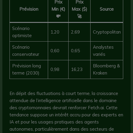
Prix
Prix
Prévision
Min (€)
Max ($)
Source
💸
🚀
Scénario
1,20
2,69
Cryptopolitan
optimiste
Scénario
Analystes
0,60
0,65
conservateur
variés
Prévision long
Bloomberg &
0,98
16,23
terme (2030)
Kraken
En dépit des fluctuations à court terme, la croissance
attendue de l’intelligence artificielle dans le domaine
des cryptomonnaies devrait renforcer Fetch.ai. Cette
tendance suppose un intérêt accru pour des experts en
IA et pour les usages pratiques des agents
autonomes, particulièrement dans des secteurs de