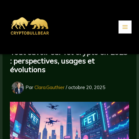
Aller
au
contenu
Tout savoir sur fet crypto en 2025
: perspectives, usages et
évolutions
Par
Clara.Gauthier
/
octobre 20, 2025