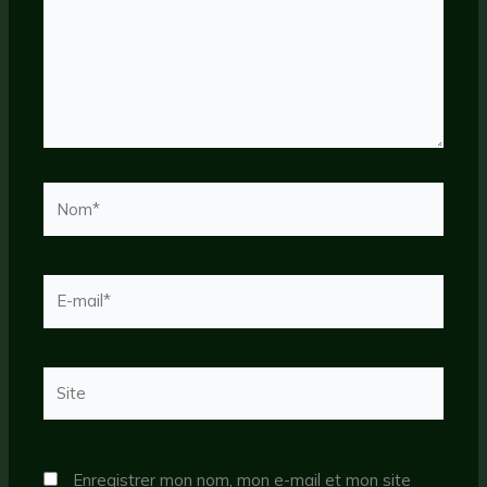
Nom*
E-
mail*
Site
Enregistrer mon nom, mon e-mail et mon site