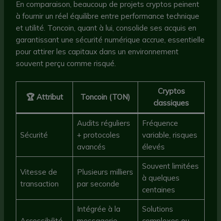
En comparaison, beaucoup de projets cryptos peinent
à fournir un réel équilibre entre performance technique
et utilité. Toncoin, quant à lui, consolide ses acquis en
garantissant une sécurité numérique accrue, essentielle
pour attirer les capitaux dans un environnement
souvent perçu comme risqué.
Cryptos
🏆 Attribut
Toncoin (TON)
classiques
Audits réguliers
Fréquence
Sécurité
+ protocoles
variable, risques
avancés
élevés
Souvent limitées
Vitesse de
Plusieurs milliers
à quelques
transaction
par seconde
centaines
Intégrée à la
Solutions
Accessibilité
messagerie
complexes ou