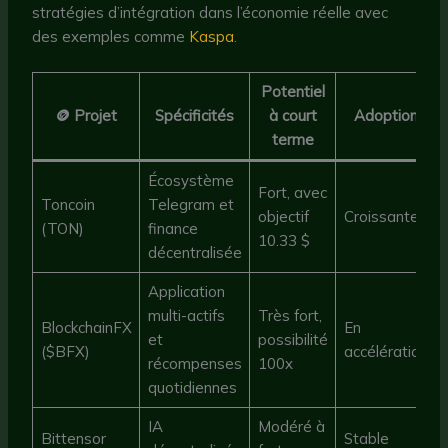
stratégies d’intégration dans l’économie réelle avec
des exemples comme
Kaspa
.
Potentiel
🪙 Projet
Spécificités
à court
Adoption
terme
Écosystème
Fort, avec
Toncoin
Telegram et
objectif
Croissante
(TON)
finance
10.33 $
décentralisée
Application
multi-actifs
Très fort,
BlockchainFX
En
et
possibilité
($BFX)
accélération
récompenses
100x
quotidiennes
IA
Modéré à
Bittensor
Stable