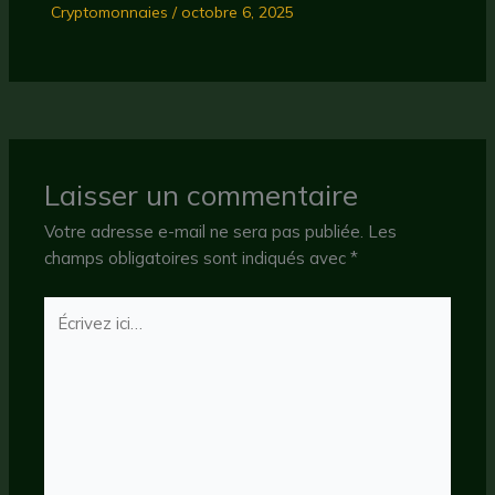
Cryptomonnaies
/
octobre 6, 2025
Laisser un commentaire
Votre adresse e-mail ne sera pas publiée.
Les
champs obligatoires sont indiqués avec
*
Écrivez
ici…