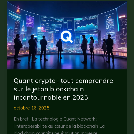
cryptomonnaies
en
2025
:
ce
qu’il
faut
savoir
Quant crypto : tout comprendre
sur le jeton blockchain
incontournable en 2025
octobre 16, 2025
En bref : La technologie Quant Network :
l’interopérabilité au cœur de la blockchain La
blockchain connaît une évolution majeure