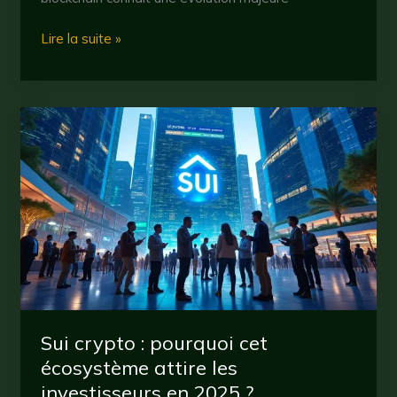
Quant
Lire la suite »
crypto
:
tout
comprendre
sur
le
jeton
blockchain
incontournable
en
2025
Sui crypto : pourquoi cet
écosystème attire les
investisseurs en 2025 ?