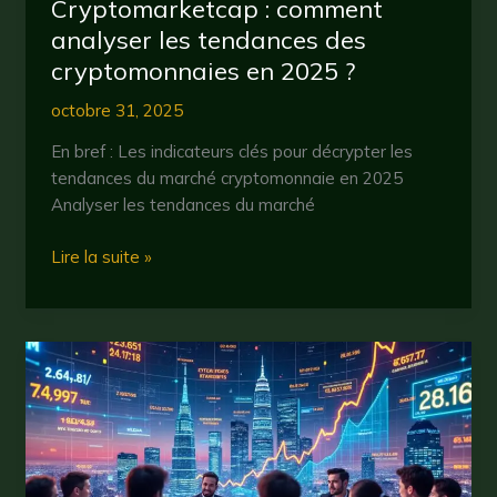
Cryptomarketcap : comment
analyser les tendances des
cryptomonnaies en 2025 ?
octobre 31, 2025
En bref : Les indicateurs clés pour décrypter les
tendances du marché cryptomonnaie en 2025
Analyser les tendances du marché
Cryptomarketcap
Lire la suite »
:
comment
analyser
les
tendances
des
cryptomonnaies
en
2025