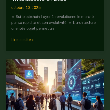
octobre 10, 2025
🔹 Sui, blockchain Layer 1, révolutionne le marché
par sa rapidité et son évolutivité. 🔹 L’architecture
orientée objet permet un
Sui
Lire la suite »
crypto
:
pourquoi
cet
écosystème
attire
les
investisseurs
en
2025
?