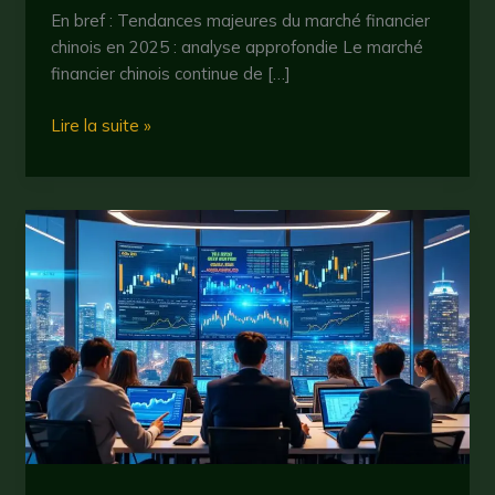
En bref : Tendances majeures du marché financier
chinois en 2025 : analyse approfondie Le marché
financier chinois continue de […]
Bourse
Lire la suite »
chinoise
:
tendances,
opportunités
et
risques
à
anticiper
en
2025