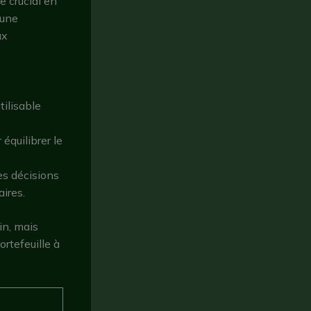
e crucial en
 une
ux
tilisable
équilibrer le
es décisions
ires.
in, mais
rtefeuille à