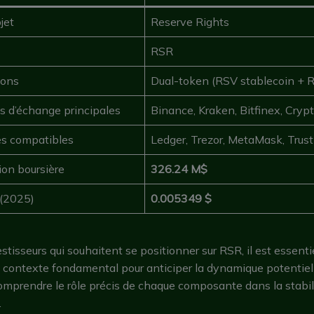
jet
Reserve Rights
RSR
tons
Dual-token (RSV stablecoin + 
s d’échange principales
Binance, Kraken, Bitfinex, Cryp
les compatibles
Ledger, Trezor, MetaMask, Trust
ion boursière
326.24 M$
 (2025)
0.005349 $
estisseurs qui souhaitent se positionner sur RSR, il est essenti
 contexte fondamental pour anticiper la dynamique potentiel
mprendre le rôle précis de chaque composante dans la stabil
.