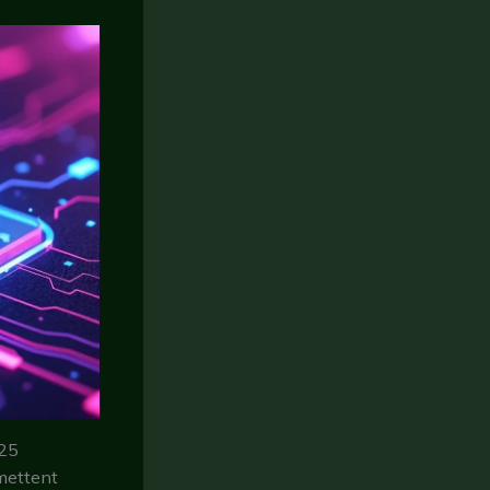
025
rmettent