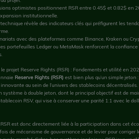
isions optimistes positionnent RSR entre 0.45$ et 0.82$ en 2
expansion institutionnelle.
 technique révèle des indicateurs clés qui préfigurent les tend
rme.
enariats avec des plateformes comme Binance, Kraken ou Cry
n des portefeuilles Ledger ou MetaMask renforcent la confiance
s.
e projet Reserve Rights (RSR) : Fondements et utilité en 20
onnaie
Reserve Rights (RSR)
est bien plus qu’un simple jeton :
 innovante au sein de l’univers des stablecoins décentralisés.
n système à double jeton, dont le principal objectif est de mai
stablecoin RSV, qui vise à conserver une parité 1:1 avec le doll
 RSR est donc directement liée à la participation dans cet éc
 fois de mécanisme de gouvernance et de levier pour corriger l