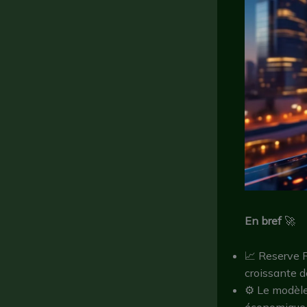
En bref
🚀
📈 Reserve R
croissante d
⚙️ Le modèle
économique d