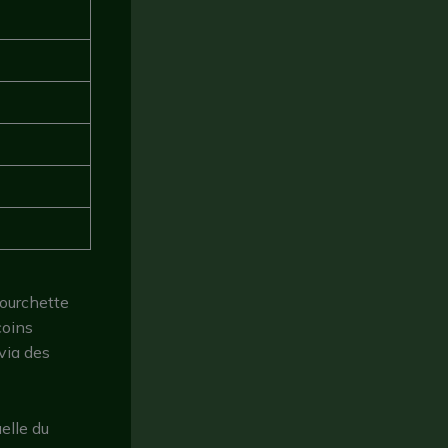
fourchette
coins
via des
uelle du