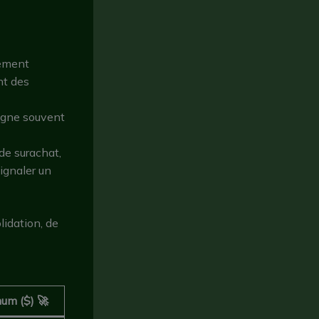
ement
nt des
agne souvent
de surachat,
signaler un
lidation, de
um ($) 🚀