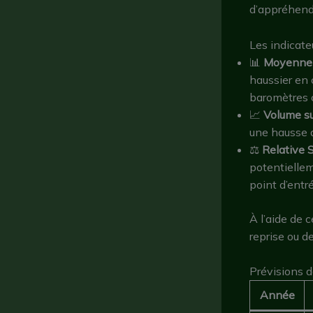
d’appréhend
Les indicateu
📊
Moyenne 
haussier en 
baromètres c
📈
Volume su
une hausse d
⚖️
Relative S
potentiellem
point d’entr
À l’aide de 
reprise ou d
Prévisions d
Année