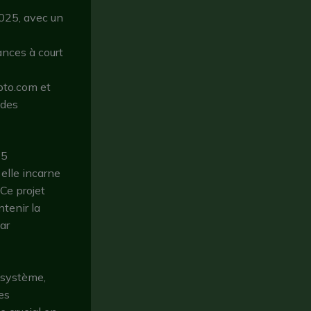
025, avec un
ances à court
pto.com et
 des
25
 elle incarne
 Ce projet
ntenir la
ar
osystème,
es