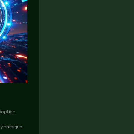
doption
a dynamique