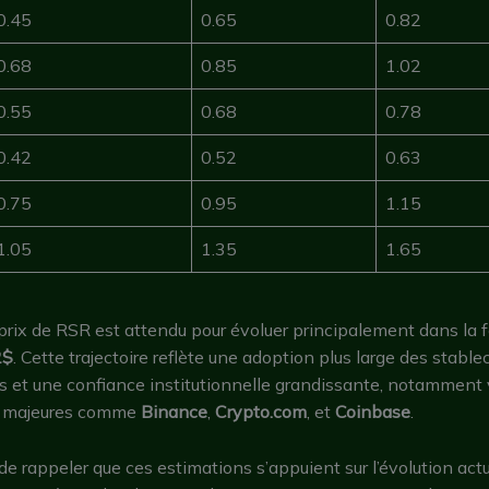
0.45
0.65
0.82
0.68
0.85
1.02
0.55
0.68
0.78
0.42
0.52
0.63
0.75
0.95
1.15
1.05
1.35
1.65
prix de RSR est attendu pour évoluer principalement dans la 
2$
. Cette trajectoire reflète une adoption plus large des stable
s et une confiance institutionnelle grandissante, notamment 
s majeures comme
Binance
,
Crypto.com
, et
Coinbase
.
l de rappeler que ces estimations s’appuient sur l’évolution act