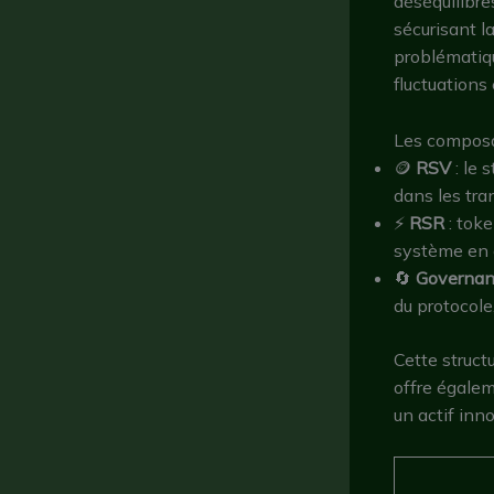
déséquilibre
sécurisant l
problématiqu
fluctuations 
Les composa
🪙
RSV
: le 
dans les tra
⚡
RSR
: toke
système en 
🔄
Governan
du protocole
Cette struct
offre égalem
un actif inno