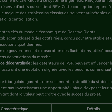
s sur le marché. Grâce à ce système ingénieux, RSR joue un rôl
a réserve d’actifs qui soutient RSV. Cette conception répond à
e majeure des stablecoins classiques, souvent vulnérables a
et à la centralisation.
ntes clés du modèle économique de Reserve Rights
stablecoin adossé à des actifs réels, conçu pour être stable et u
nsactions quotidiennes.
n de gouvernance et d’absorption des fluctuations, utilisé pour 
cas de variations du marché.
ce décentralisée
: les détenteurs de RSR peuvent influencer l
, assurant une évolution alignée avec les besoins communauta
ure triangulaire garantit non seulement la stabilité du stableco
ent aux investisseurs une opportunité unique d’exposer leur po
vant dont la valeur peut croître avec le succès du projet.
Caractéristique
Détails