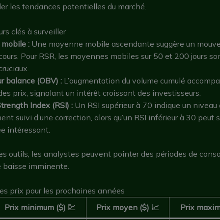
er les tendances potentielles du marché.
rs clés à surveiller
mobile :
Une moyenne mobile ascendante suggère un mouv
cours. Pour RSR, les moyennes mobiles sur 50 et 200 jours so
ruciaux.
r balance (OBV) :
L’augmentation du volume cumulé accomp
es prix, signalant un intérêt croissant des investisseurs.
trength Index (RSI) :
Un RSI supérieur à 70 indique un niveau 
ent suivi d’une correction, alors qu’un RSI inférieur à 30 peut 
ée intéressant.
ces outils, les analystes peuvent pointer des périodes de conso
e baisse imminente.
es prix pour les prochaines années
Prix minimum ($) 💹
Prix moyen ($) 📈
Prix maxim