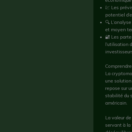
💹 Les prév
potentiel d’
🔍 L’analyse
et moyen te
🔐 Les part
l’utilisatio
investisseur
Comprendre l
La cryptom
une solution
repose sur u
stabilité du 
américain.
La valeur de
servant à la