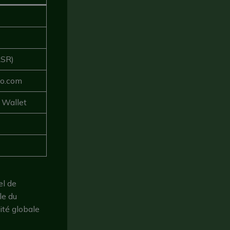
RSR)
to.com
 Wallet
el de
le du
ité globale