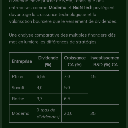
dividende élevé proche de 6,5%, tandis que des
entreprises comme
Moderna
et
BioNTech
privilégient
davantage la croissance technologique et la
valorisation boursière que le versement de dividendes.
Une analyse comparative des multiples financiers clés
met en lumière les différences de stratégies :
Dividende
Croissance
Investissement
Entreprise
(%)
CA (%)
R&D (%) CA
Pfizer
6,55
7,0
15
Sanofi
4,0
5,0
Roche
3,7
6,5
0
(pas de
Moderna
20,0
35
dividendes)