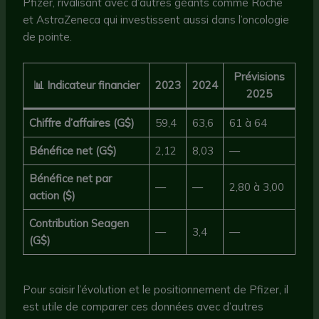
Pfizer, rivalisant avec d’autres géants comme Roche
et AstraZeneca qui investissent aussi dans l’oncologie
de pointe.
Prévisions
📊 Indicateur financier
2023
2024
2025
Chiffre d’affaires (G$)
59,4
63,6
61 à 64
Bénéfice net (G$)
2,12
8,03
—
Bénéfice net par
—
—
2,80 à 3,00
action ($)
Contribution Seagen
—
3,4
—
(G$)
Pour saisir l’évolution et le positionnement de Pfizer, il
est utile de comparer ces données avec d’autres