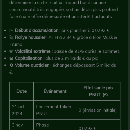
déterminer la suite : soit un rebond basé sur une
communauté très engagée, soit un déclin plus profond
face à une offre démesurée et un intérêt fluctuants.
📉
Début d’accumulation :
prix plancher à 0,0293 €.
🚀
Rallye haussier :
ATH à 2,34 € grâce à Elon Musk &
Trump.
💸
Volatilité extrême :
baisse de 91% après le sommet.
📊
Capitalisation :
plus de 2 milliards € au pic.
🔄
Volume quotidien :
échanges dépassant 5 milliards
€.
Effet sur le prix
Date
Événement
PNUT (€)
31 oct.
Lancement token
0 (émission initiale)
2024
PNUT
3 nov.
Phase
0,0293 €