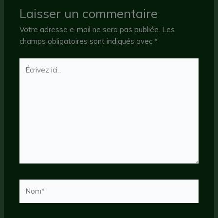
Laisser un commentaire
Votre adresse e-mail ne sera pas publiée.
Les
champs obligatoires sont indiqués avec
*
Écrivez
ici…
Nom*