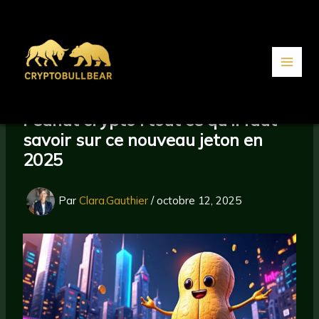
Aller
au
contenu
Peanut crypto : tout ce qu’il faut
savoir sur ce nouveau jeton en
2025
Par
Clara.Gauthier
/
octobre 12, 2025