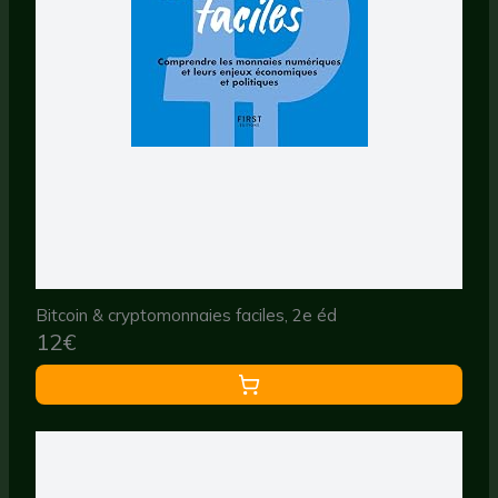
Bitcoin & cryptomonnaies faciles, 2e éd
12€