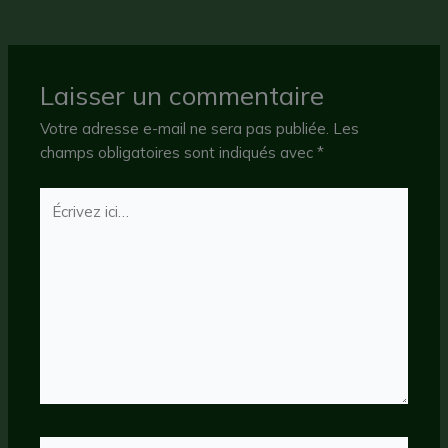
Laisser un commentaire
Votre adresse e-mail ne sera pas publiée.
Les
champs obligatoires sont indiqués avec
*
Écrivez
ici…
Nom*