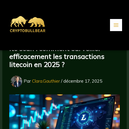
Aller
au
contenu
ltc scan : comment surveiller
efficacement les transactions
litecoin en 2025 ?
Par
Clara.Gauthier
/
décembre 17, 2025