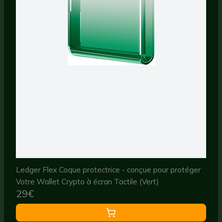
Ledger Flex Coque protectrice - conçue pour protéger
Votre Wallet Crypto à écran Tactile (Vert)
29€