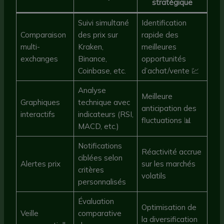
stratégique
Suivi simultané
Identification
Comparaison
des prix sur
rapide des
multi-
Kraken,
meilleures
exchanges
Binance,
opportunités
Coinbase, etc.
d’achat/vente 💹
Analyse
Meilleure
Graphiques
technique avec
anticipation des
interactifs
indicateurs (RSI,
fluctuations 📊
MACD, etc.)
Notifications
Réactivité accrue
ciblées selon
Alertes prix
sur les marchés
critères
volatils
personnalisés
Évaluation
Optimisation de
Veille
comparative
la diversification