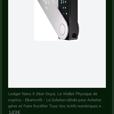
Ledger Nano X (Noir Onyx), Le Wallet Physique de
cryptos - Bluetooth - La Solution idéale pour Acheter,
gérer et Faire fructifier Tous Vos Actifs numériques en
149€
sécurité