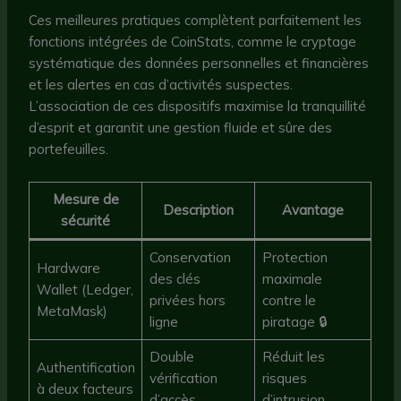
Ces meilleures pratiques complètent parfaitement les
fonctions intégrées de CoinStats, comme le cryptage
systématique des données personnelles et financières
et les alertes en cas d’activités suspectes.
L’association de ces dispositifs maximise la tranquillité
d’esprit et garantit une gestion fluide et sûre des
portefeuilles.
Mesure de
Description
Avantage
sécurité
Conservation
Protection
Hardware
des clés
maximale
Wallet (Ledger,
privées hors
contre le
MetaMask)
ligne
piratage 🔒
Double
Réduit les
Authentification
vérification
risques
à deux facteurs
d’accès
d’intrusion