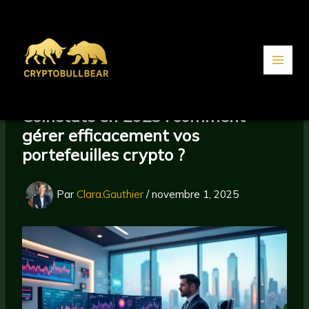
Aller
au
contenu
Coinstats en 2025 : comment
gérer efficacement vos
portefeuilles crypto ?
Par
Clara.Gauthier
/
novembre 1, 2025