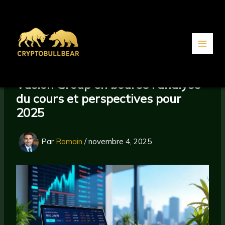
Aller
au
contenu
Vusion Group en bourse : analyse
du cours et perspectives pour
2025
Par
Romain
/
novembre 4, 2025