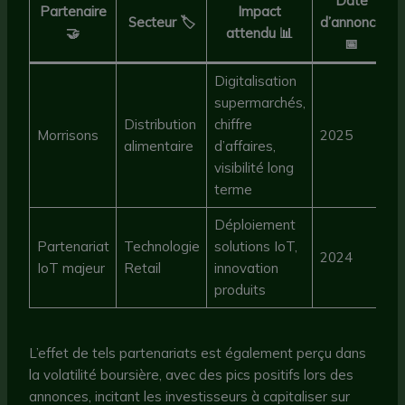
Date
Partenaire
Impact
Secteur 🏷️
d’annonce
🤝
attendu 📊
📅
Digitalisation
supermarchés,
Distribution
chiffre
Morrisons
2025
alimentaire
d’affaires,
visibilité long
terme
Déploiement
Partenariat
Technologie
solutions IoT,
2024
IoT majeur
Retail
innovation
produits
L’effet de tels partenariats est également perçu dans
la volatilité boursière, avec des pics positifs lors des
annonces, incitant les investisseurs à capitaliser sur