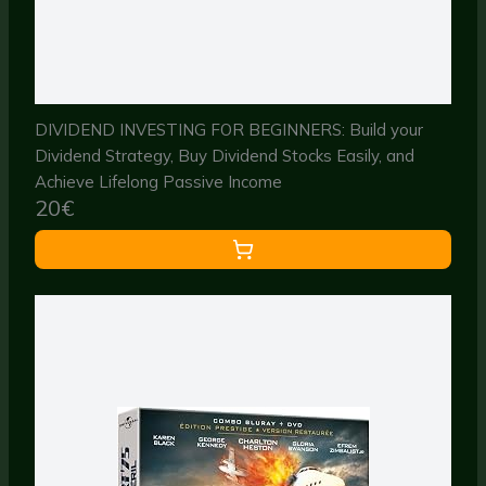
DIVIDEND INVESTING FOR BEGINNERS: Build your
Dividend Strategy, Buy Dividend Stocks Easily, and
Achieve Lifelong Passive Income
20€