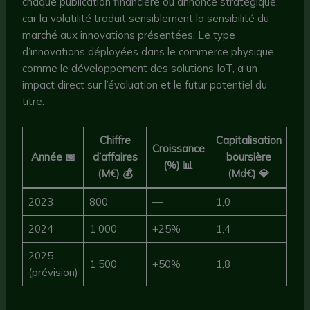
chaque publication financière ou annonce stratégique,
car la volatilité traduit sensiblement la sensibilité du
marché aux innovations présentées. Le type
d’innovations déployées dans le commerce physique,
comme le développement des solutions IoT, a un
impact direct sur l’évaluation et le futur potentiel du
titre.
Chiffre
Capitalisation
Croissance
Année 📅
d’affaires
boursière
(%) 📊
(M€) 💰
(Md€) 💎
2023
800
—
1,0
2024
1 000
+25%
1,4
2025
1 500
+50%
1,8
(prévision)