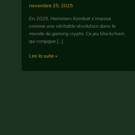
novembre 25, 2025
En 2025, Hamsters Kombat s’impose
comme une véritable révolution dans le
monde du gaming crypto. Ce jeu blockchain,
qui conjugue […]
Hamsters
Lire la suite »
kombat
:
comment
ce
jeu
blockchain
révolutionne
la
cryptomonnaie
en