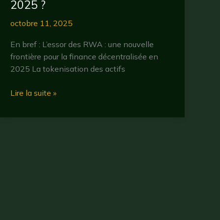
2025 ?
octobre 11, 2025
En bref : L’essor des RWA : une nouvelle
frontière pour la finance décentralisée en
2025 La tokenisation des actifs
Rwa
Lire la suite »
crypto
:
comment
les
actifs
du
monde
réel
révolutionnent
la