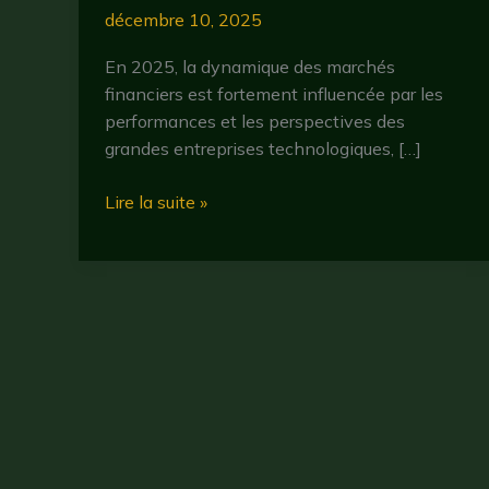
décembre 10, 2025
En 2025, la dynamique des marchés
financiers est fortement influencée par les
performances et les perspectives des
grandes entreprises technologiques, […]
sap
Lire la suite »
bourse
:
comprendre
son
impact
sur
les
marchés
financiers
en