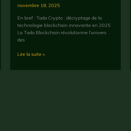
novembre 18, 2025
En bref : Tada Crypto : décryptage de la
technologie blockchain innovante en 2025
La Tada Blockchain révolutionne l’univers
des
Tada
Lire la suite »
:
que
faut-
il
savoir
sur
cette
cryptomonnaie
en
2025