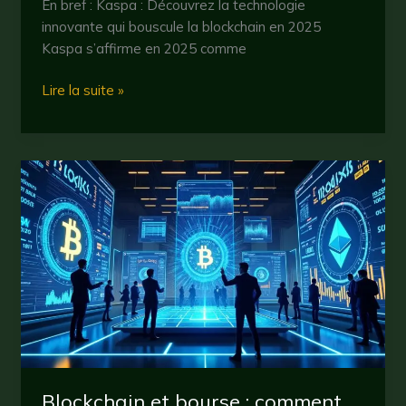
En bref : Kaspa : Découvrez la technologie
innovante qui bouscule la blockchain en 2025
Kaspa s’affirme en 2025 comme
Kaspa
Lire la suite »
:
tout
savoir
sur
cette
cryptomonnaie
innovante
en
2025
Blockchain et bourse : comment