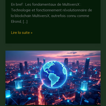
En bref : Les fondamentaux de MultiversX :
Technologie et fonctionnement révolutionnaire de
la blockchain MultiversX, autrefois connu comme
Elrond, […]
Multiversx
Lire la suite »
:
tout
savoir
sur
la
cryptomonnaie
innovante
en
2025