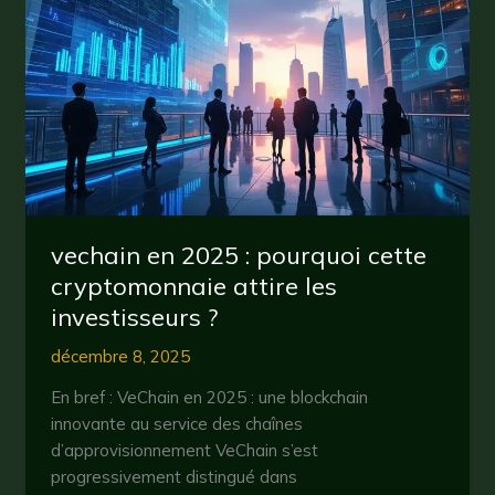
la
cryptomonnaie
The
Graph
en
2025
vechain en 2025 : pourquoi cette
cryptomonnaie attire les
investisseurs ?
décembre 8, 2025
En bref : VeChain en 2025 : une blockchain
innovante au service des chaînes
d’approvisionnement VeChain s’est
progressivement distingué dans