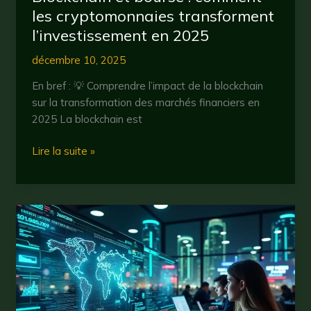
les cryptomonnaies transforment
l’investissement en 2025
décembre 10, 2025
En bref : 💡 Comprendre l’impact de la blockchain
sur la transformation des marchés financiers en
2025 La blockchain est
Blockchain
Lire la suite »
et
bourse
:
comment
les
cryptomonnaies
transforment
l’investissement
en