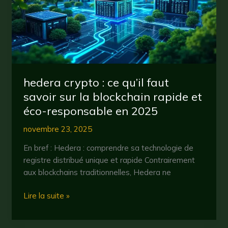
de
plus
en
plus
d’investisseurs
?
hedera crypto : ce qu’il faut
savoir sur la blockchain rapide et
éco-responsable en 2025
novembre 23, 2025
En bref : Hedera : comprendre sa technologie de
registre distribué unique et rapide Contrairement
aux blockchains traditionnelles, Hedera ne
hedera
Lire la suite »
crypto
: