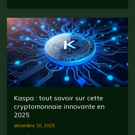
Graph
(GRT)
:
tout
savoir
sur
la
cryptomonnaie
qui
révolutionne
la
recherche
de
données
Kaspa : tout savoir sur cette
en
cryptomonnaie innovante en
2025
2025
décembre 10, 2025