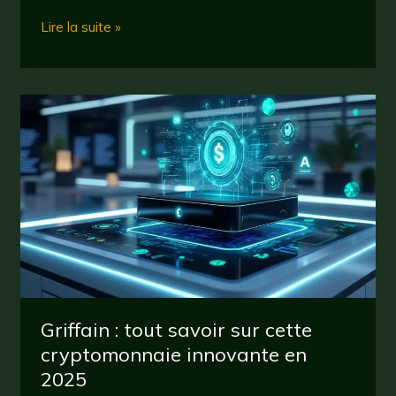
vechain
Lire la suite »
en
2025
:
pourquoi
cette
cryptomonnaie
attire
les
investisseurs
?
Griffain : tout savoir sur cette
cryptomonnaie innovante en
2025