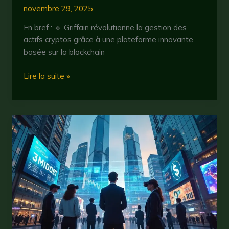
novembre 29, 2025
En bref : 🔹 Griffain révolutionne la gestion des
actifs cryptos grâce à une plateforme innovante
basée sur la blockchain
Griffain
Lire la suite »
:
tout
savoir
sur
cette
cryptomonnaie
innovante
en
2025