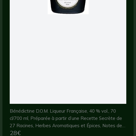
Bénédictine D.O.M. Liqueur Française, 40 % vol., 70
cl/700 ml, Préparée à partir d’une Recette Secrète de
27 Racines, Herbes Aromatiques et Épices, Notes de
28€
Miel, d’Agrumes et d’Amande Douce