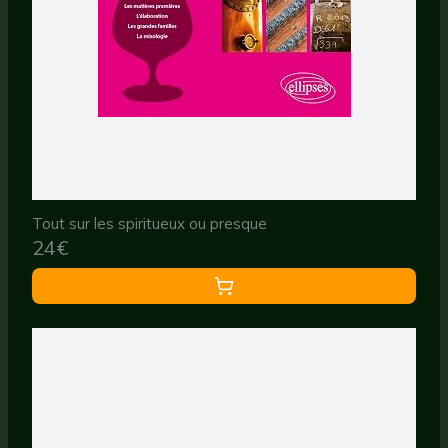
Tout sur les spiritueux ou presque
24€