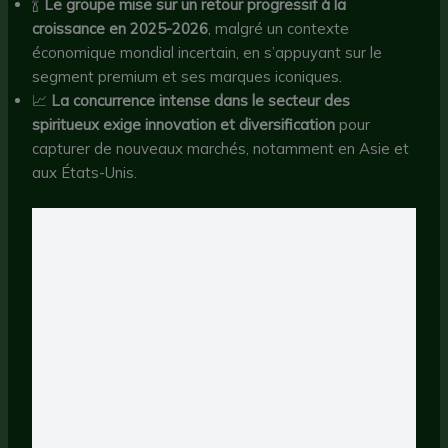
🍾
Le groupe mise sur un retour progressif à la
croissance en 2025-2026
, malgré un contexte
économique mondial incertain, en s’appuyant sur le
segment premium et ses marques iconiques.
📈
La concurrence intense dans le secteur des
spiritueux exige innovation et diversification
pour
capturer de nouveaux marchés, notamment en Asie et
aux États-Unis.