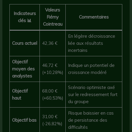
Valeurs
Indicateurs
Rémy
Commentaires
clés 📊
Cointreau
En légère décroissance
Cours actuel
42,36 €
liée aux résultats
incertains
Objectif
46,72 €
Indique un potentiel de
moyen des
(+10,28%)
croissance modéré
analystes
Scénario optimiste axé
Objectif
68,00 €
sur le redressement fort
haut
(+60,53%)
du groupe
Risque baissier en cas
31,00 €
Objectif bas
de persistance des
(-26,82%)
difficultés