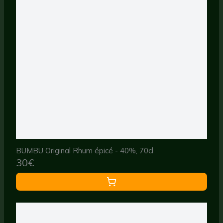
BUMBU Original Rhum épicé - 40%, 70cl
30€