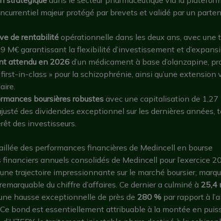
currentiel majeur protégé par brevets et validé par un parten
ve de rentabilité
opérationnelle dans les deux ans, avec une t
,9 M€ garantissant la flexibilité d’investissement et d’expansi
t attendu en 2026
d’un médicament à base d’olanzapine, pr
first-in-class » pour la schizophrénie, ainsi qu’une extension v
aire.
ormances boursières robustes
avec une capitalisation de 1,27
justé des dividendes exceptionnel sur les dernières années,
érêt des investisseurs.
illée des performances financières de Medincell en bourse
s financiers annuels consolidés de Medincell pour l’exercice
ne trajectoire impressionnante sur le marché boursier, marq
remarquable du chiffre d’affaires. Ce dernier a culminé à
25,4 
t une hausse exceptionnelle de près de
280 %
par rapport à l’
 Ce bond est essentiellement attribuable à la montée en pui