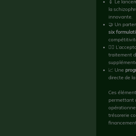
💉 Le lance
la schizophré
innovante.
🤝 Un parte
six formulat
compétitivit
👩‍⚕️ L’acce
traitement d
supplémenta
📈 Une
prog
directe de l
Ces éléments
permettant n
opérationnel
trésorerie c
financement 