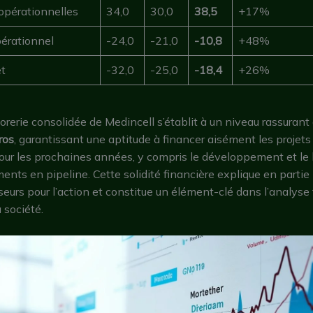
pérationnelles
34,0
30,0
38,5
+17%
pérationnel
-24,0
-21,0
-10,8
+48%
et
-32,0
-25,0
-18,4
+26%
ésorerie consolidée de Medincell s’établit à un niveau rassurant
ros
, garantissant une aptitude à financer aisément les projets
our les prochaines années, y compris le développement et le
nts en pipeline. Cette solidité financière explique en partie le
seurs pour l’action et constitue un élément-clé dans l’analyse
 société.