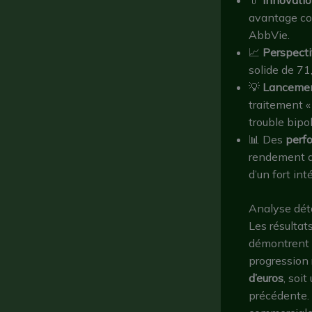
avantage con
AbbVie.
📈
Perspecti
solide de 71
💡
Lancemen
traitement « 
trouble bipol
📊 Des
perf
rendement a
d’un fort int
Analyse déta
Les résultat
démontrent u
progression 
d’euros
, soi
précédente.