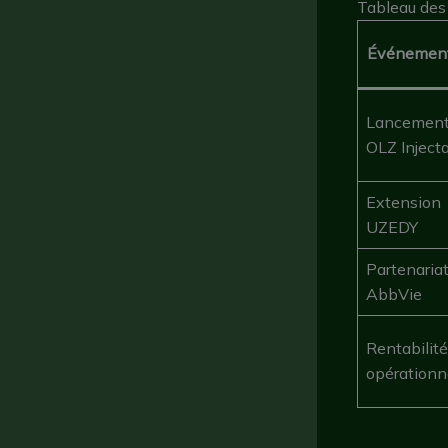
Tableau des 
Événement
Lancemen
OLZ Inject
Extension
UZEDY
Partenaria
AbbVie
Rentabilité
opérationn