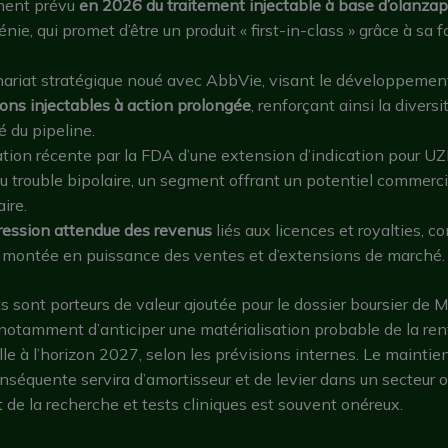
ment prévu
en 2026 du traitement injectable à base d’olanza
nie, qui promet d’être un produit « first-in-class » grâce à sa 
nariat stratégique noué avec AbbVie, visant le développeme
ions injectables à action prolongée
, renforçant ainsi la diversi
é du pipeline.
ptation récente par la FDA d’une extension d’indication pour U
u trouble bipolaire, un segment offrant un potentiel commerci
ire.
ression attendue des revenus
liés aux licences et royalties, 
a montée en puissance des ventes et d’extensions de marché.
 sont porteurs de valeur ajoutée pour le dossier boursier de M
otamment d’anticiper une matérialisation probable de la rent
le à l’horizon 2027, selon les prévisions internes. Le maintie
onséquente servira d’amortisseur et de levier dans un secteur o
de la recherche et tests cliniques est souvent onéreux.