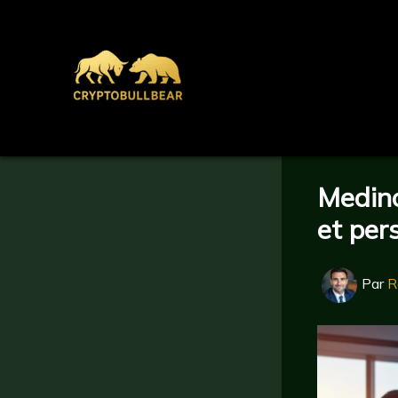
Aller
au
contenu
Medinc
et per
Par
R