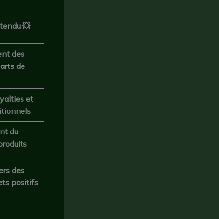
tendu 💥
ent des
arts de
yalties et
itionnels
nt du
produits
ers des
ts positifs