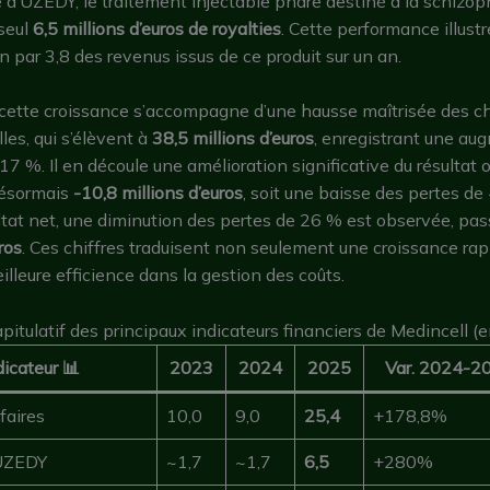
d’UZEDY, le traitement injectable phare destiné à la schizoph
 seul
6,5 millions d’euros de royalties
. Cette performance illust
on par 3,8 des revenus issus de ce produit sur un an.
cette croissance s’accompagne d’une hausse maîtrisée des c
les, qui s’élèvent à
38,5 millions d’euros
, enregistrant une au
7 %. Il en découle une amélioration significative du résultat 
désormais
-10,8 millions d’euros
, soit une baisse des pertes de 
ltat net, une diminution des pertes de 26 % est observée, pa
ros
. Ces chiffres traduisent non seulement une croissance rap
illeure efficience dans la gestion des coûts.
pitulatif des principaux indicateurs financiers de Medincell (
dicateur 📊
2023
2024
2025
Var. 2024-20
faires
10,0
9,0
25,4
+178,8%
 UZEDY
~1,7
~1,7
6,5
+280%