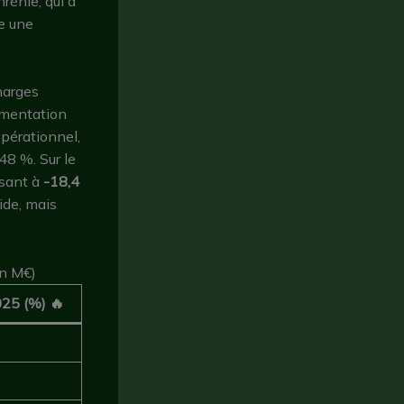
rénie, qui a
re une
harges
gmentation
opérationnel,
48 %. Sur le
ssant à
-18,4
ide, mais
en M€)
25 (%) 🔥