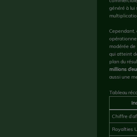
commerciale 
généré à lui
multiplicati
Cependant, 
opérationnel
modérée de 1
qui atteint 
plan du résu
millions d’eu
aussi une me
Tableau réca
In
Chiffre d’af
Royalties