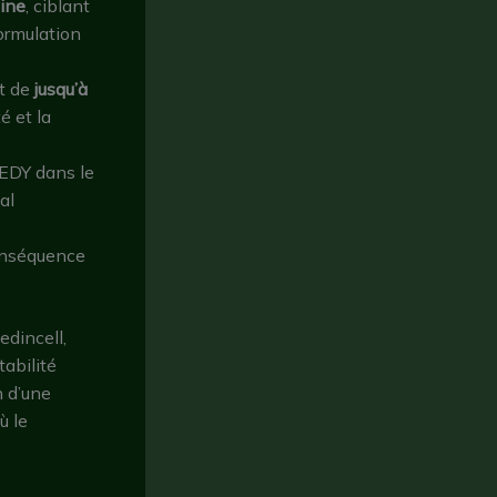
pine
, ciblant
formulation
nt de
jusqu’à
té et la
ZEDY dans le
al
conséquence
edincell,
abilité
n d’une
ù le