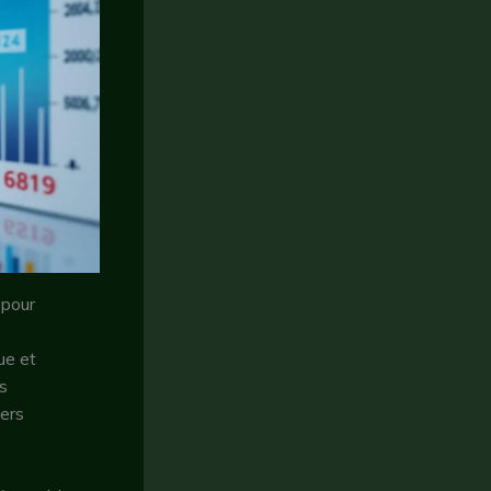
 pour
ue et
s
iers