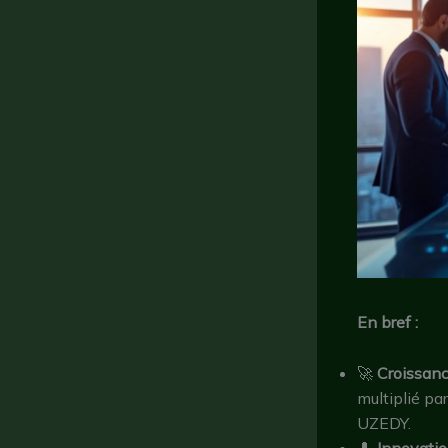
En bref :
🚀
Croissanc
multiplié pa
UZEDY.
💊
Innovatio