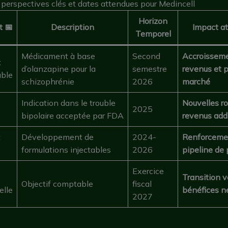
perspectives clés et dates attendues pour Medincell
Horizon
 📅
Description
Impact at
Temporel
Médicament à base
Second
Accroissem
t
d’olanzapine pour la
semestre
revenus et p
able
schizophrénie
2026
marché
Indication dans le trouble
Nouvelles ro
2025
bipolaire acceptée par FDA
revenus add
t
Développement de
2024-
Renforceme
formulations injectables
2026
pipeline de 
Exercice
Transition v
Objectif comptable
fiscal
elle
bénéfices ne
2027