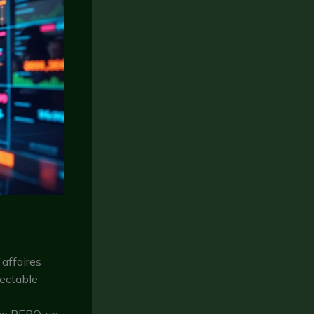
affaires
jectable
me BEPO, un