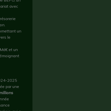
ariat avec
résorerie
on.
omettant un
ers le
 Md€ et un
 témoignant
 2024-2025
uée par une
millions
année
ssance