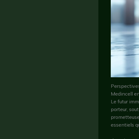
Perspectives
Medincell e
Le futur imm
porteur, sou
prometteuses
essentiels q