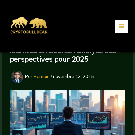
Aller
au
contenu
Manitou en bourse : analyse des
perspectives pour 2025
Par
Romain
/
novembre 13, 2025