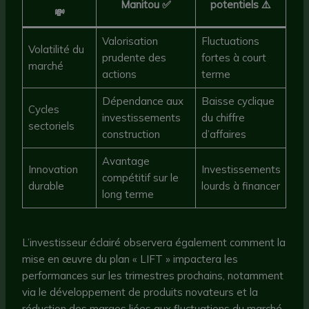
Manitou ✅
potentiels ⚠️
💸
Valorisation
Fluctuations
Volatilité du
prudente des
fortes à court
marché
actions
terme
Dépendance aux
Baisse cyclique
Cycles
investissements
du chiffre
sectoriels
construction
d’affaires
Avantage
Innovation
Investissements
compétitif sur le
durable
lourds à financer
long terme
L’investisseur éclairé observera également comment la
mise en œuvre du plan « LIFT » impactera les
performances sur les trimestres prochains, notamment
via le développement de produits novateurs et la
réduction des marges liées aux fluctuations du marché