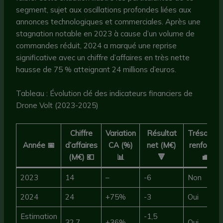
segment, sujet aux oscillations profondes liées aux
annonces technologiques et commerciales. Après une
stagnation notable en 2023 à cause d’un volume de
commandes réduit, 2024 a marqué une reprise
significative avec un chiffre d’affaires en très nette
hausse de 75 % atteignant 24 millions d’euros.
Tableau : Évolution clé des indicateurs financiers de
Drone Volt (2023-2025)
Chiffre
Variation
Résultat
Trésoreri
Année 📅
d’affaires
CA (%)
net (M€)
renforcée
(M€) 💶
📊
🔻
💼
2023
14
–
-6
Non
2024
24
+75%
-3
Oui
Estimation
-1,5
32,7
+36%
Oui