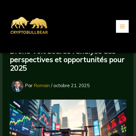
Aller
au
contenu
Drone Volt bourse : analyse des
perspectives et opportunités pour
2025
Par
Romain
/
octobre 21, 2025