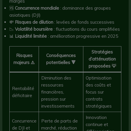
marges
🆚
Concurrence mondiale
: dominance des groupes
asiatiques (DJI)
💸
Risques de dilution
: levées de fonds successives
📉
Volatilité boursière
: fluctuations du cours amplifiées
📊
Liquidité limitée
: amélioration progressive en 2025
Stratégies
Risques
Conséquences
d’atténuation
majeurs ⚠️
potentielles 🔻
proposées 💡
Diminution des
Optimisation
ressources
des coûts et
Rentabilité
financières,
focus sur
déficitaire
pression sur
contrats
investissements
stratégiques
Innovation
Concurrence
Perte de parts de
continue et
de DJI et
marché, réduction