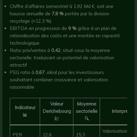
Chiffre d’affaires semestriel à 1,92 Md €, soit une
hausse annuelle de
7,8 %
portée par la division
recyclage (+12,3 %)
EBITDA en progression de
9 %
grâce à un plan de
rationalisation des coûts et une montée en capacité
technologique
Ratio prix/ventes à
0,42
, situé sous la moyenne
sectorielle, traduisant un potentiel de valorisation
attractif
PEG ratio à
0,67
, idéal pour les investisseurs
souhaitant combiner croissance et valorisation
raisonnable
Valeur
Moyenne
Indicateur
Derichebourg
sectorielle
Interprétati
📊
💹
🔍
Valorisation mo
PER
12,6
15,3