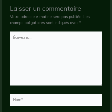
Laisser un commentaire
Votre adresse e-mail ne sera pas publiée.
Les
champs obligatoires sont indiqués avec
*
Écrivez
ici…
Nom*