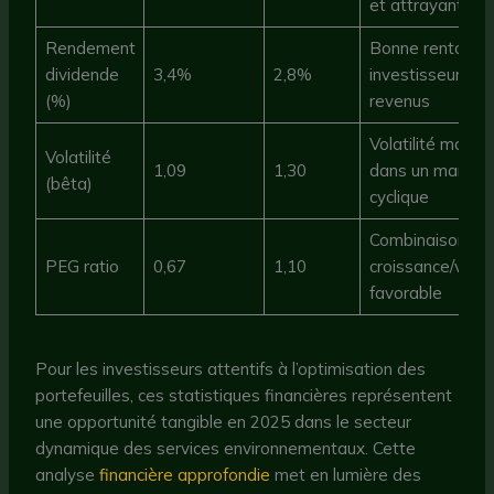
et attrayante
Rendement
Bonne rentabilit
dividende
3,4%
2,8%
investisseurs à
(%)
revenus
Volatilité maîtri
Volatilité
1,09
1,30
dans un marché
(bêta)
cyclique
Combinaison
PEG ratio
0,67
1,10
croissance/valor
favorable
Pour les investisseurs attentifs à l’optimisation des
portefeuilles, ces statistiques financières représentent
une opportunité tangible en 2025 dans le secteur
dynamique des services environnementaux. Cette
analyse
financière approfondie
met en lumière des