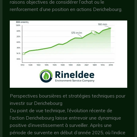
raisons objectives de considérer l’achat ou le
renforcement d’une position en actions Derichebourg.
Perspectives boursières et stratégies techniques pour
investir sur Derichebourg
Du point de vue technique, l’évolution récente de
l’action Derichebourg laisse entrevoir une dynamique
positive d’investissement à surveiller. Après une
période de survente en début d’année 2025, où l’indice