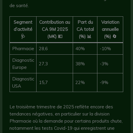
de santé.
Segment
Contribution au
Part du
Variation
d’activité
CA 9M 2025
CA total
annuelle
🩺
(M€) 💶
(%) 📊
(%) 🔄
Pharmacie
28,6
40%
-10%
Diagnostic
27,3
38%
-3%
Europe
Diagnostic
15,7
22%
-9%
USA
Le troisième trimestre de 2025 reflète encore des
tendances négatives, en particulier sur la division
Pharmacie où la demande pour certains produits chute,
notamment les tests Covid-19 qui enregistrent une