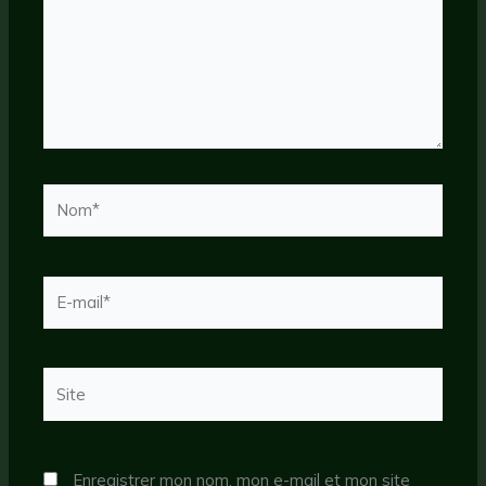
Nom*
E-
mail*
Site
Enregistrer mon nom, mon e-mail et mon site