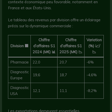
contexte économique peu favorable, notamment en
France et aux États-Unis.
Le tableau des revenus par division offre un éclairage
précis sur la dynamique commerciale :
Chiffre
Chiffre
Variation
Division 🏢
d’affaires S1
d’affaires S1
(%) 📈/
2024 (M€) 📊
2025 (M€) 📉
📉
Pharmacie
22,0
20,7
-6%
Diagnostic
19,6
18,7
-4,6%
Europe
Diagnostic
12,1
11,1
-8,2%
USA
Les exportations demeurent essentielles,