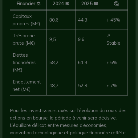
Financier ⚖️
2024 📅
2025 📅
🤔
Capitaux
80,6
44,3
↓ 45%
propres (M€)
Trésorerie
↗
9,5
9,6
brute (M€)
Stable
Dettes
financières
58,2
61,9
↑ 6%
(M€)
Endettement
48,7
52,3
↑ 7%
net (M€)
Pour les investisseurs axés sur l’évolution du cours des
actions en bourse, la période à venir sera décisive.
L’équilibre délicat entre mesures d’économies,
innovation technologique et politique financière reflète