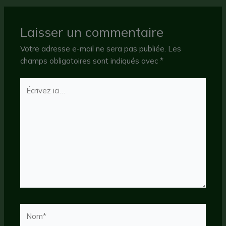
Laisser un commentaire
Votre adresse e-mail ne sera pas publiée.
Les
champs obligatoires sont indiqués avec
*
Écrivez
ici…
Nom*