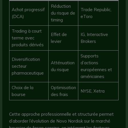
Réduction
Achat progressif
Trade Republic,
du risque de
(DCA)
eToro
timing
Trading à court
Effet de
IG, Interactive
terme avec
levier
Brokers
produits dérivés
Supports
Diversification
Atténuation
d’actions
secteur
du risque
européennes et
pharmaceutique
américaines
Choix de la
Optimisation
NYSE, Xetra
bourse
des frais
Cette approche professionnelle et structurée permet
d’aborder l’évolution de Novo Nordisk sur le marché
boursier de façon sereine, en intégrant les facteurs