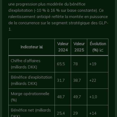
une progression plus modérée du bénéfice
d’exploitation (-10 % à 16 % sur base constante). Ce
ralentissement anticipé reflète la montée en puissance
de la concurrence sur le segment stratégique des GLP-
1.
Valeur
Valeur
Évolution
Indicateur 📊
2024
2025
(%) 📈
Chiffre d’affaires
65,5
78
+19
(milliards DKK)
Bénéfice d’exploitation
31,7
38,7
+22
(milliards DKK)
Marge opérationnelle
48,7
49,7
+1,0
(%)
Bénéfice net (milliards
25,4
29
+14
DKK)