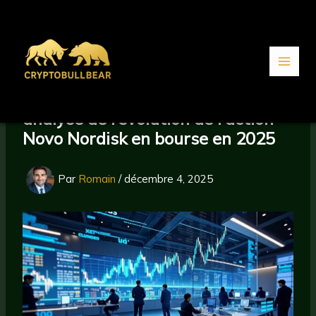
Aller
au
contenu
analyse de l’évolution de l’action
Novo Nordisk en bourse en 2025
Par
Romain
/
décembre 4, 2025