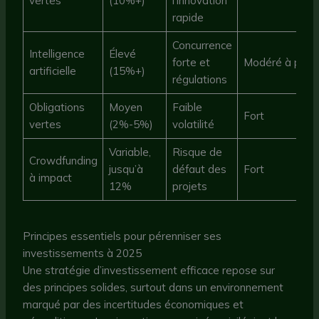
vertes
(10%+)
l’innovation
rapide
Concurrence
Intelligence
Élevé
forte et
Modéré à posit
artificielle
(15%+)
régulations
Obligations
Moyen
Faible
Fort
vertes
(2%-5%)
volatilité
Variable,
Risque de
Crowdfunding
jusqu’à
défaut des
Fort
à impact
12%
projets
Principes essentiels pour pérenniser ses
investissements à 2025
Une stratégie d’investissement efficace repose sur
des principes solides, surtout dans un environnement
marqué par des incertitudes économiques et