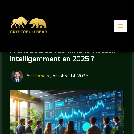
Aller
au
contenu
Alent bourse : comment investir
intelligemment en 2025 ?
Par
Romain
/
octobre 14, 2025