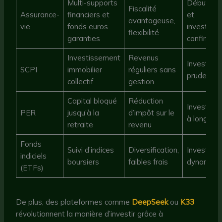
Multi-supports
Débutant
Fiscalité
Assurance-
financiers et
et
avantageuse,
vie
fonds euros
investisse
flexibilité
garanties
confirmés
Investissement
Revenus
Investisse
SCPI
immobilier
réguliers sans
prudents
collectif
gestion
Capital bloqué
Réduction
Investisse
PER
jusqu’à la
d’impôt sur le
à long te
retraite
revenu
Fonds
Suivi d’indices
Diversification,
Investisse
indiciels
boursiers
faibles frais
dynamiqu
(ETFs)
De plus, des plateformes comme
DeepSeek
ou
K33
révolutionnent la manière d’investir grâce à