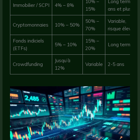
10% –
Long terme (7
Immobilier / SCPI
4% – 8%
15%
ans et plus)
50% –
Variable,
Cryptomonnaies
10% – 50%
70%
risque élevé
Fonds indiciels
15% –
5% – 10%
Long terme
(ETFs)
20%
Jusqu’à
Crowdfunding
Variable
2-5 ans
12%