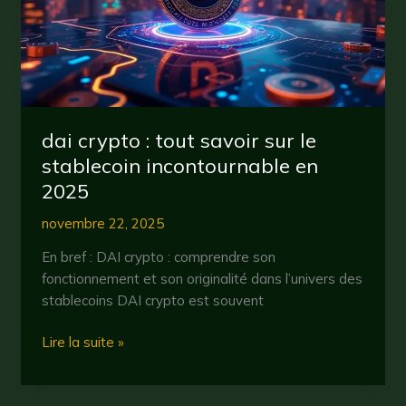
l’avenir
de
la
cryptomonnaie
dai crypto : tout savoir sur le
stablecoin incontournable en
2025
novembre 22, 2025
En bref : DAI crypto : comprendre son
fonctionnement et son originalité dans l’univers des
stablecoins DAI crypto est souvent
dai
Lire la suite »
crypto
: