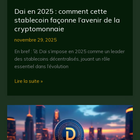
avantages
pour
Dai en 2025 : comment cette
les
stablecoin façonne l’avenir de la
investisseurs
cryptomonnaie
en
cryptomonnaie
novembre 29, 2025
En bref : 🚀 Dai s’impose en 2025 comme un leader
des stablecoins décentralisés, jouant un rôle
essentiel dans l’évolution
Dai
Lire la suite »
en
2025
:
comment
cette
stablecoin
façonne