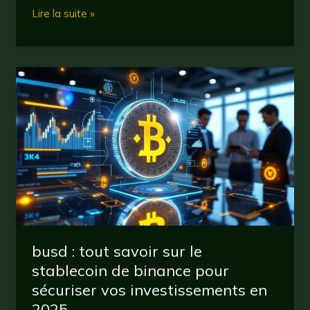
usdc
Lire la suite »
en
2025
:
ce
qu’il
faut
savoir
sur
le
stablecoin
incontournable
busd : tout savoir sur le
stablecoin de binance pour
sécuriser vos investissements en
2025