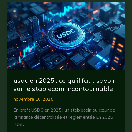
tout
savoir
sur
le
stablecoin
incontournable
en
2025
usdc en 2025 : ce qu’il faut savoir
sur le stablecoin incontournable
novembre 16, 2025
En bref : USDC en 2025 : un stablecoin au cœur de
la finance décentralisée et réglementée En 2025,
l’USD