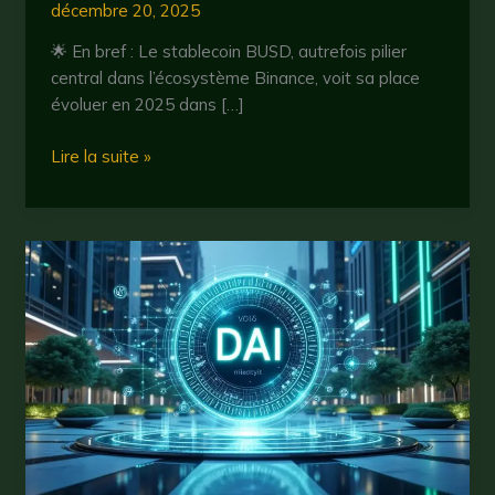
décembre 20, 2025
🌟 En bref : Le stablecoin BUSD, autrefois pilier
central dans l’écosystème Binance, voit sa place
évoluer en 2025 dans […]
busd
Lire la suite »
en
2025
:
tout
savoir
sur
le
stablecoin
de
binance
et
ses