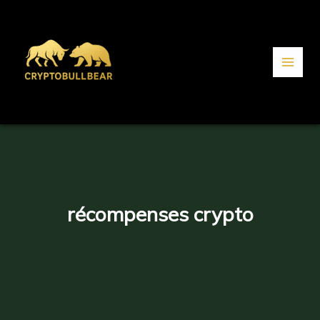
Aller
au
contenu
récompenses crypto