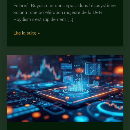
En bref : Raydium et son impact dans l’écosystème
Solana : une accélération majeure de la DeFi
Raydium s’est rapidement […]
Raydium
Lire la suite »
sur
Solana
:
comprendre
son
rôle
dans
l’écosystème
crypto
en
2025