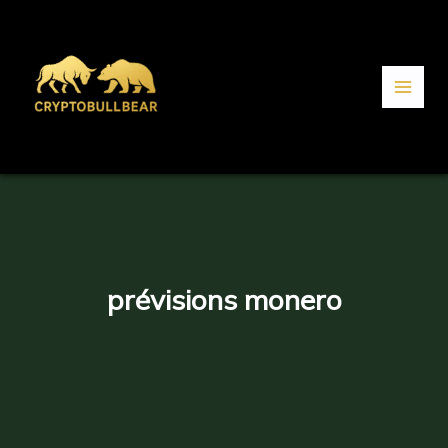
Aller
au
contenu
prévisions monero