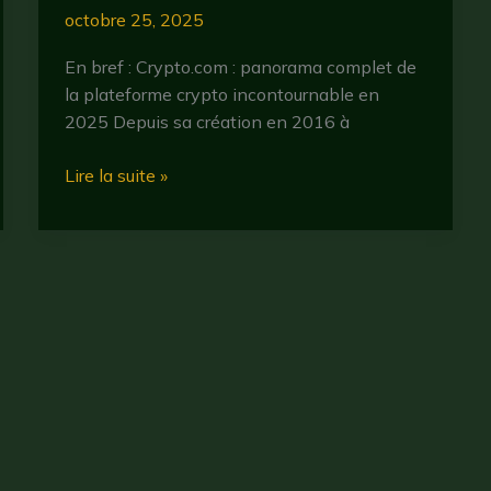
octobre 25, 2025
En bref : Crypto.com : panorama complet de
la plateforme crypto incontournable en
2025 Depuis sa création en 2016 à
Cryptocom
Lire la suite »
en
2025
:
tout
ce
qu’il
faut
savoir
sur
la
plateforme
Droit d'auteur © 2026 CryptoBullBear