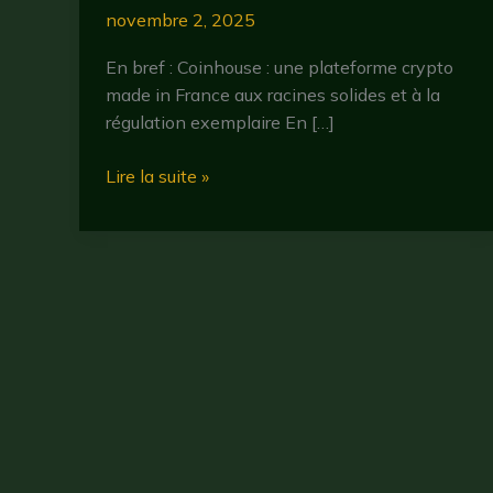
novembre 2, 2025
En bref : Coinhouse : une plateforme crypto
made in France aux racines solides et à la
régulation exemplaire En […]
Coinhouse
Lire la suite »
avis
2025
:
que
vaut
vraiment
cette
plateforme
crypto ?