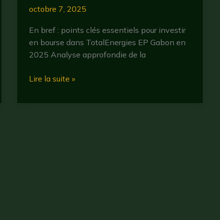
octobre 7, 2025
En bref : points clés essentiels pour investir
en bourse dans TotalEnergies EP Gabon en
2025 Analyse approfondie de la
Bourse
Lire la suite »
total
gabon
:
analyse
2025
et
perspectives
pour
les
investisseurs
Droit d'auteur © 2026 CryptoBullBear