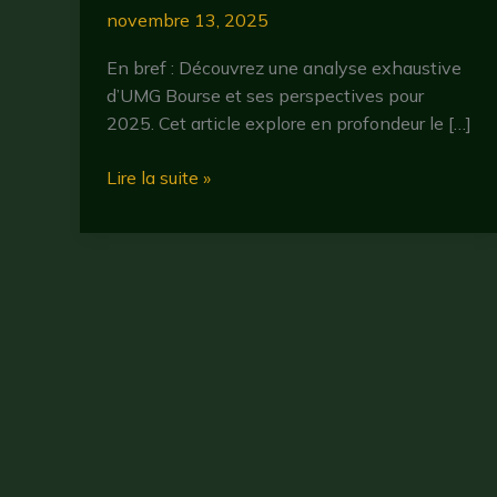
novembre 13, 2025
En bref : Découvrez une analyse exhaustive
d’UMG Bourse et ses perspectives pour
2025. Cet article explore en profondeur le […]
Umg
Lire la suite »
bourse
:
analyse
2025
et
perspectives
pour
les
investisseurs