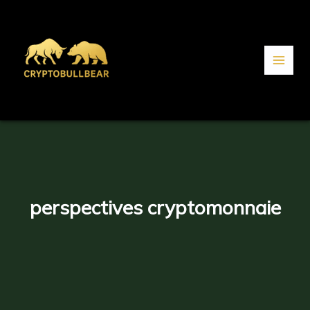
Aller
au
contenu
perspectives cryptomonnaie