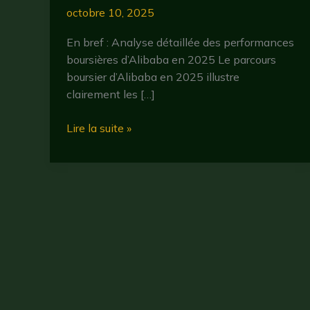
octobre 10, 2025
En bref : Analyse détaillée des performances
boursières d’Alibaba en 2025 Le parcours
boursier d’Alibaba en 2025 illustre
clairement les […]
Alibaba
Lire la suite »
en
bourse
:
analyse
des
performances
et
perspectives
en
2025