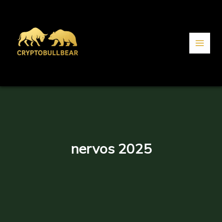
Aller
au
contenu
nervos 2025