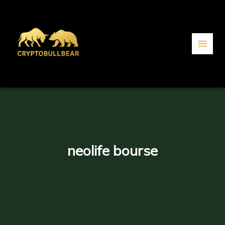
Aller
au
contenu
neolife bourse