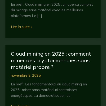
En bref : Cloud mining en 2025 : un aperçu complet
du minage sans matériel avec les meilleures
plateformes Le […]
Cloud
Lire la suite »
mining
en
2025
:
Cloud mining en 2025 : comment
comment
miner des cryptomonnaies sans
investir
matériel propre ?
dans
la
novembre 8, 2025
cryptomonnaie
sans
En bref : Les fondamentaux du cloud mining en
matériel
2025 : miner sans matériel ni contraintes
?
énergétiques La démocratisation du