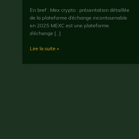
En bref : Mex crypto : présentation détaillée
de la plateforme d’échange incontournable
en 2025 MEXC est une plateforme
d’échange […]
Mex
Lire la suite »
crypto :
tout
savoir
sur
la
plateforme
d’échange
en
2025