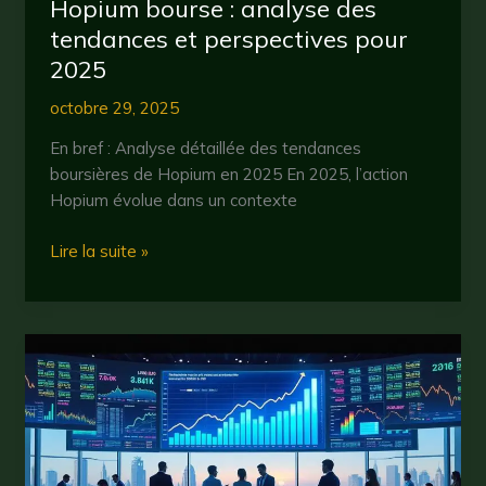
Hopium bourse : analyse des
tendances et perspectives pour
2025
octobre 29, 2025
En bref : Analyse détaillée des tendances
boursières de Hopium en 2025 En 2025, l’action
Hopium évolue dans un contexte
Hopium
Lire la suite »
bourse
:
analyse
des
tendances
et
perspectives
pour
2025