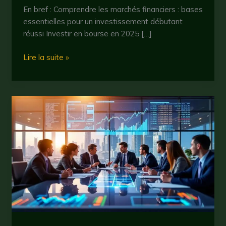
En bref : Comprendre les marchés financiers : bases
essentielles pour un investissement débutant
réussi Investir en bourse en 2025 […]
Ose
Lire la suite »
bourse
:
comment
débuter
et
réussir
sur
les
marchés
financiers
en
2025
?