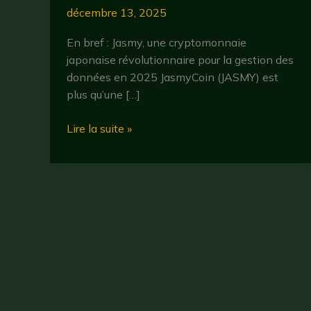
décembre 13, 2025
En bref : Jasmy, une cryptomonnaie
japonaise révolutionnaire pour la gestion des
données en 2025 JasmyCoin (JASMY) est
plus qu’une […]
Jasmy
Lire la suite »
en
2025
:
tout
savoir
sur
cette
cryptomonnaie
innovante