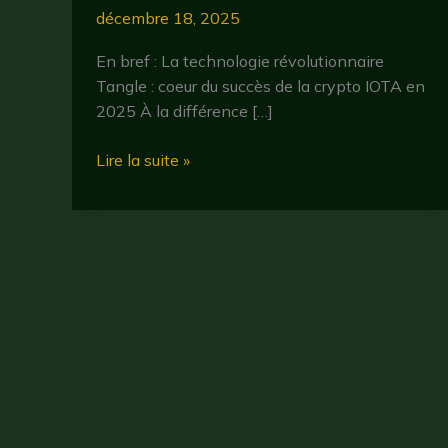
décembre 18, 2025
En bref : La technologie révolutionnaire
Tangle : coeur du succès de la crypto IOTA en
2025 À la différence […]
iota
Lire la suite »
crypto
:
technologie,
usages
et
potentiel
futur
en
2025