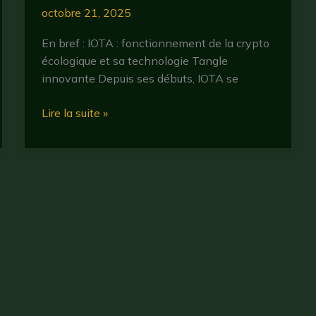
octobre 21, 2025
En bref : IOTA : fonctionnement de la crypto
écologique et sa technologie Tangle
innovante Depuis ses débuts, IOTA se
tout
Lire la suite »
savoir
sur
iota
crypto
:
fonctionnement,
enjeux
et
perspectives
en
2025
Droit d'auteur © 2026 CryptoBullBear