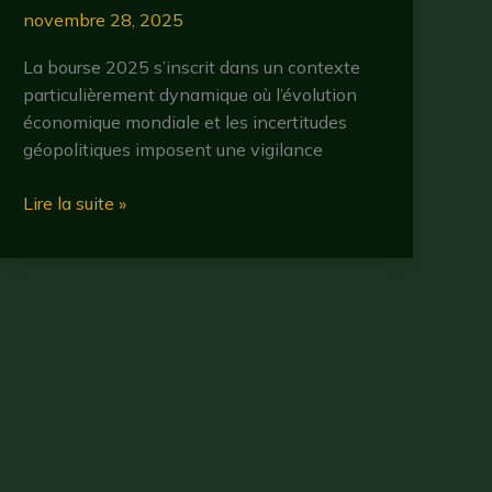
novembre 28, 2025
La bourse 2025 s’inscrit dans un contexte
particulièrement dynamique où l’évolution
économique mondiale et les incertitudes
géopolitiques imposent une vigilance
bourse
Lire la suite »
en
2025
:
quelles
tendances
surveiller
pour
optimiser
vos
investissements