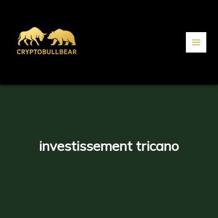
Aller
au
contenu
investissement tricano